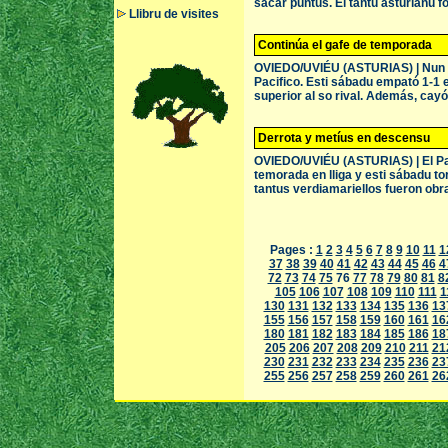
sacar puntus. El tantu asturianu f
Llibru de visites
Continúa el gafe de temporada
OVIEDO/UVIÉU (ASTURIAS) | Nun pu
Pacifico. Esti sábadu empató 1-1 
superior al so rival. Además, cayó 
Derrota y metíus en descensu
OVIEDO/UVIÉU (ASTURIAS) | El Pac 
temorada en lliga y esti sábadu to
tantus verdiamariellos fueron obr
Pages :
1
2
3
4
5
6
7
8
9
10
11
1
37
38
39
40
41
42
43
44
45
46
4
72
73
74
75
76
77
78
79
80
81
8
105
106
107
108
109
110
111
1
130
131
132
133
134
135
136
13
155
156
157
158
159
160
161
16
180
181
182
183
184
185
186
18
205
206
207
208
209
210
211
21
230
231
232
233
234
235
236
23
255
256
257
258
259
260
261
26