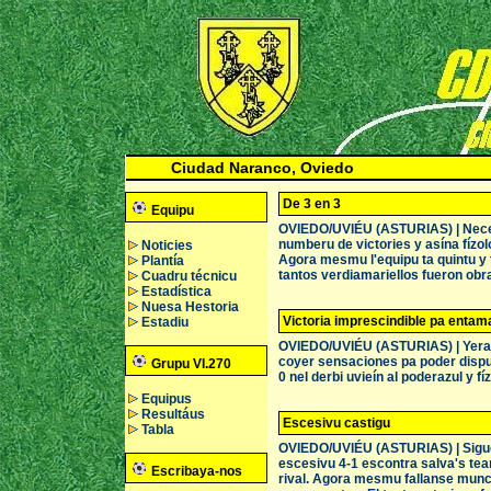
Ciudad Naranco, Oviedo
De 3 en 3
Equipu
OVIEDO/UVIÉU (ASTURIAS) | Necesit
numberu de victories y asína fízol
Noticies
Agora mesmu l'equipu ta quintu y 
Plantía
tantos verdiamariellos fueron obra
Cuadru técnicu
Estadística
Nuesa Hestoria
Victoria imprescindible pa entam
Estadiu
OVIEDO/UVIÉU (ASTURIAS) | Yera u
coyer sensaciones pa poder disput
Grupu VI.270
0 nel derbi uvieín al poderazul y f
Equipus
Resultáus
Escesivu castigu
Tabla
OVIEDO/UVIÉU (ASTURIAS) | Sigue 
escesivu 4-1 escontra salva's team
Escribaya-nos
rival. Agora mesmu fallanse munch