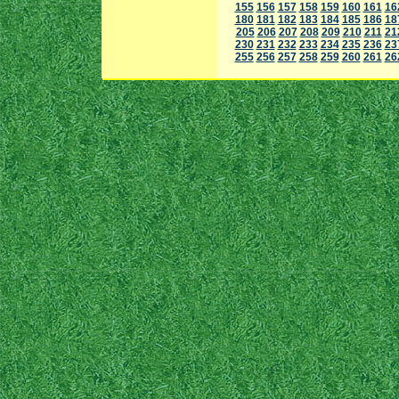
155
156
157
158
159
160
161
16
180
181
182
183
184
185
186
18
205
206
207
208
209
210
211
21
230
231
232
233
234
235
236
23
255
256
257
258
259
260
261
26