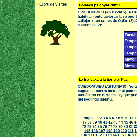
Llibru de visites
Goleada pa coyer ritmu
OVIEDO/UVIÉU (ASTURIAS) | Partí
habitualmente tuvieran la so opor
callejero con tantos de Galán (2),
Iakitoon de VI:
Fundáu
Tempor
Tempor
Tempor
Meyor p
Meyor 
La Ina baxa a la tierra al Pac
OVIEDO/UVIÉU (ASTURIAS) | Yera 
xugose escontra naide mui potente.
tamién tan en el so nivel y que pu
nel segundu puestu.
Pages :
1
2
3
4
5
6
7
8
9
10
11
1
37
38
39
40
41
42
43
44
45
46
4
72
73
74
75
76
77
78
79
80
81
8
105
106
107
108
109
110
111
1
130
131
132
133
134
135
136
13