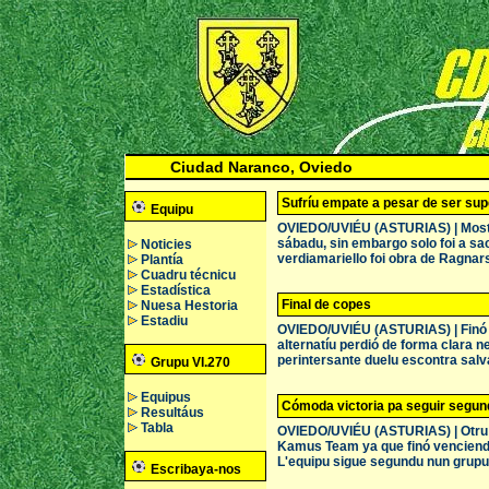
Ciudad Naranco, Oviedo
Sufríu empate a pesar de ser sup
Equipu
OVIEDO/UVIÉU (ASTURIAS) | Mostros
sábadu, sin embargo solo foi a sa
Noticies
verdiamariello foi obra de Ragnar
Plantía
Cuadru técnicu
Estadística
Final de copes
Nuesa Hestoria
Estadiu
OVIEDO/UVIÉU (ASTURIAS) | Finó l
alternatíu perdió de forma clara n
perintersante duelu escontra salv
Grupu VI.270
Equipus
Cómoda victoria pa seguir segu
Resultáus
Tabla
OVIEDO/UVIÉU (ASTURIAS) | Otru pa
Kamus Team ya que finó venciendu
L'equipu sigue segundu nun grupu 
Escribaya-nos