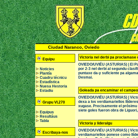
Ciudad Naranco, Oviedo
Victoria nel derbi pa proclamas
Equipu
OVIEDO/UVIÉU (ASTURIAS) | El Pa
por 2-3 nel derbi al segundu clasif
Noticies
puntaxe da-y suficiente pa algamar 
Plantía
Desmai.
Cuadru técnicu
Estadística
Nuesa Hestoria
Goleada pa encaminar el campeo
Estadiu
OVIEDO/UVIÉU (ASTURIAS) | Victori
dexa a los verdiamariellos llídere
Grupu VI.270
xugase. Precisamente el prósimu pa
siete goles fueron obra de Liguori,
Equipus
Resultáus
Tabla
Victoria y lideralgu
OVIEDO/UVIÉU (ASTURIAS) | Victori
Escribaya-nos
verdiamariellos ponese como llíder