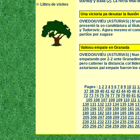
Izarduy y Balla (2). La recta final 
Llibru de visites
Una victoria pa desatar la ilusión
OVIEDO/UVIÉU (ASTURIAS) | N'un pa
presentó la so candidatura al títul
y Tudorovic. Agora mesmo el conxu
partíos por xugase
Valiosu empate en Granada
OVIEDO/UVIÉU (ASTURIAS) | Nun pa
empatando por 2-2 ante Granadinos
pero caltener la distancia col lli
asturianos pal empate fueron los d
Pages :
1
2
3
4
5
6
7
8
9
10
11
1
37
38
39
40
41
42
43
44
45
46
4
72
73
74
75
76
77
78
79
80
81
8
105
106
107
108
109
110
111
1
130
131
132
133
134
135
136
13
155
156
157
158
159
160
161
16
180
181
182
183
184
185
186
18
205
206
207
208
209
210
211
21
230
231
232
233
234
235
236
23
255
256
257
258
259
260
261
26