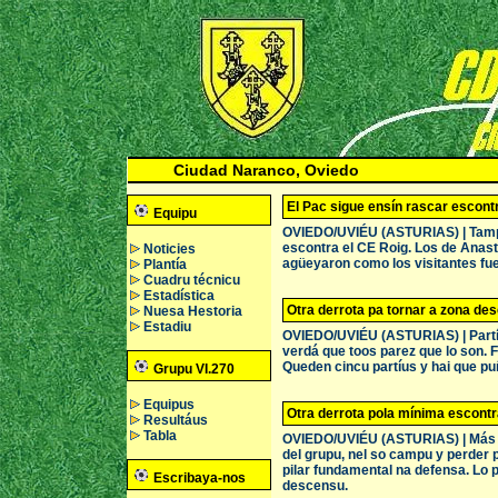
Ciudad Naranco, Oviedo
El Pac sigue ensín rascar escontr
Equipu
OVIEDO/UVIÉU (ASTURIAS) | Tampoco
escontra el CE Roig. Los de Anast
Noticies
agüeyaron como los visitantes fuer
Plantía
Cuadru técnicu
Estadística
Otra derrota pa tornar a zona de
Nuesa Hestoria
Estadiu
OVIEDO/UVIÉU (ASTURIAS) | Partíu 
verdá que toos parez que lo son. 
Queden cincu partíus y hai que pu
Grupu VI.270
Equipus
Otra derrota pola mínima escontra 
Resultáus
Tabla
OVIEDO/UVIÉU (ASTURIAS) | Más allá
del grupu, nel so campu y perder 
pilar fundamental na defensa. Lo 
Escribaya-nos
descensu.