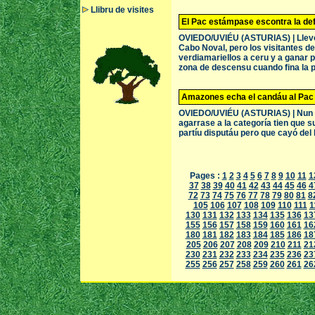
Llibru de visites
El Pac estámpase escontra la de
OVIEDO/UVIÉU (ASTURIAS) | Llevó'l 
Cabo Noval, pero los visitantes d
verdiamariellos a ceru y a ganar p
zona de descensu cuando fina la p
Amazones echa el candáu al Pac
OVIEDO/UVIÉU (ASTURIAS) | Nun yer
agarrase a la categoría tien que s
partíu disputáu pero que cayó del l
Pages :
1
2
3
4
5
6
7
8
9
10
11
1
37
38
39
40
41
42
43
44
45
46
4
72
73
74
75
76
77
78
79
80
81
8
105
106
107
108
109
110
111
1
130
131
132
133
134
135
136
13
155
156
157
158
159
160
161
16
180
181
182
183
184
185
186
18
205
206
207
208
209
210
211
21
230
231
232
233
234
235
236
23
255
256
257
258
259
260
261
26