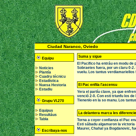
Ciudad Naranco, Oviedo
Suma y sigue
Equipu
El Pacifico ha entráu en modu de p
Sobraetes fuera, por un claru 0-2.
Noticies
vuelu. Los tantus verdiamariellos
Plantía
Cuadru técnicu
Estadística
El Pac enfila l'ascensu
Nuesa Hestoria
Estadiu
Yera el partíu clave, ya que enfrent
venció 2-0. Con esti triunfu los 
Tienenlo en la so manu. Los tantus
Grupu VI.270
Equipus
La delantera marca les diferenci
Resultáus
Tabla
Torna a coyer confianza el Pac en
Esti sábadu algamaron la victoria 
Maurer, Chahal ya Bogdanovic, fue
Escribaya-nos