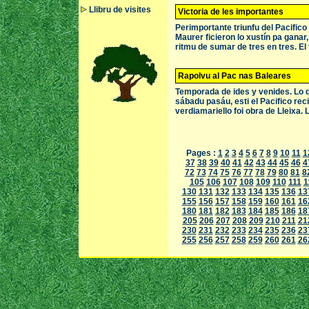
Llibru de visites
Victoria de les importantes
Perimportante triunfu del Pacifico
Maurer ficieron lo xustín pa ganar
ritmu de sumar de tres en tres. El
Rapolvu al Pac nas Baleares
Temporada de ides y venides. Lo q
sábadu pasáu, esti el Pacifico rec
verdiamariello foi obra de Lleixa.
Pages :
1
2
3
4
5
6
7
8
9
10
11
1
37
38
39
40
41
42
43
44
45
46
4
72
73
74
75
76
77
78
79
80
81
8
105
106
107
108
109
110
111
1
130
131
132
133
134
135
136
13
155
156
157
158
159
160
161
16
180
181
182
183
184
185
186
18
205
206
207
208
209
210
211
21
230
231
232
233
234
235
236
23
255
256
257
258
259
260
261
26