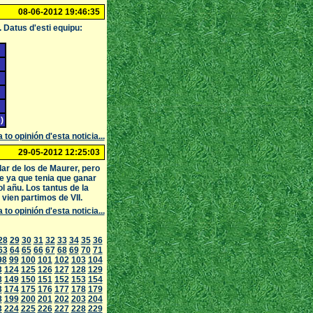
08-06-2012 19:46:35
. Datus d'esti equipu:
)
 to opinión d'esta noticia...
29-05-2012 12:25:03
ar de los de Maurer, pero
 ya que tenia que ganar
l añu. Los tantus de la
vien partimos de VII.
 to opinión d'esta noticia...
28
29
30
31
32
33
34
35
36
63
64
65
66
67
68
69
70
71
98
99
100
101
102
103
104
3
124
125
126
127
128
129
8
149
150
151
152
153
154
3
174
175
176
177
178
179
8
199
200
201
202
203
204
3
224
225
226
227
228
229