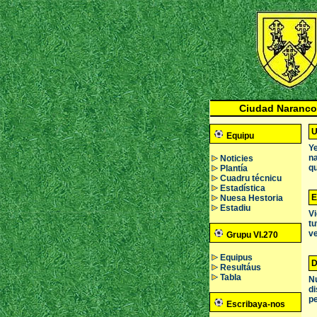
Ciudad Naranco
U
Equipu
Ye
na
Noticies
qu
Plantía
Cuadru técnicu
Estadística
E
Nuesa Hestoria
Estadiu
Vi
tu
ve
Grupu VI.270
Equipus
D
Resultáus
Tabla
Nu
di
pe
Escribaya-nos