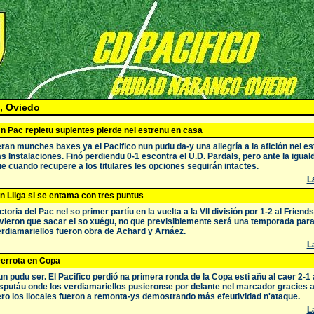
, Oviedo
n Pac repletu suplentes pierde nel estrenu en casa
ran munches baxes ya el Pacifico nun pudu da-y una allegría a la afición nel e
s Instalaciones. Finó perdiendu 0-1 escontra el U.D. Pardals, pero ante la igual
e cuando recupere a los titulares les opciones seguirán intactes.
La
n Lliga si se entama con tres puntus
ctoria del Pac nel so primer partíu en la vuelta a la VII división por 1-2 al Frien
vieron que sacar el so xuégu, no que previsiblemente será una temporada para 
rdiamariellos fueron obra de Achard y Arnáez.
La
errota en Copa
n pudu ser. El Pacifico perdió na primera ronda de la Copa esti añu al caer 2-1 a
sputáu onde los verdiamariellos pusieronse por delante nel marcador gracies a
ro los llocales fueron a remonta-ys demostrando más efeutividad n'ataque.
La