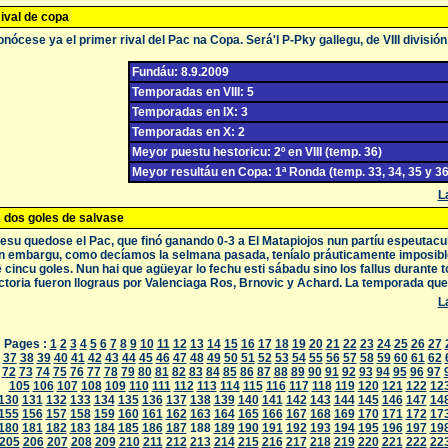
ival de copa
nócese ya el primer rival del Pac na Copa. Será'l P-Pky gallegu, de VIII división
Fundáu: 8.9.2009
Temporadas en VIII: 5
Temporadas en IX: 3
Temporadas en X: 2
Meyor puestu hestoricu: 2º en VIII (temp. 36)
Meyor resultáu en Copa: 1ª Ronda (temp. 33, 34, 35 y 36
La
 dos goles de salvase
esu quedose el Pac, que finó ganando 0-3 a El Matapiojos nun partíu espeutacul
n embargu, como decíamos la selmana pasada, teníalo práuticamente imposible
 cincu goles. Nun hai que agüeyar lo fechu esti sábadu sino los fallus durante to
ctoria fueron llograus por Valenciaga Ros, Brnovic y Achard. La temporada que 
La
Pages :
1
2
3
4
5
6
7
8
9
10
11
12
13
14
15
16
17
18
19
20
21
22
23
24
25
26
27
37
38
39
40
41
42
43
44
45
46
47
48
49
50
51
52
53
54
55
56
57
58
59
60
61
62
72
73
74
75
76
77
78
79
80
81
82
83
84
85
86
87
88
89
90
91
92
93
94
95
96
97
105
106
107
108
109
110
111
112
113
114
115
116
117
118
119
120
121
122
12
130
131
132
133
134
135
136
137
138
139
140
141
142
143
144
145
146
147
14
155
156
157
158
159
160
161
162
163
164
165
166
167
168
169
170
171
172
17
180
181
182
183
184
185
186
187
188
189
190
191
192
193
194
195
196
197
19
205
206
207
208
209
210
211
212
213
214
215
216
217
218
219
220
221
222
22