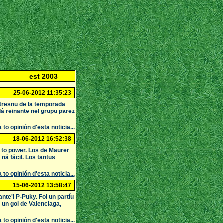
est 2003
25-06-2012 11:35:23
stresnu de la temporada
dá reinante nel grupu parez
 to opinión d'esta noticia...
18-06-2012 16:52:38
ds to power. Los de Maurer
ná fácil. Los tantus
 to opinión d'esta noticia...
15-06-2012 13:58:47
nte'l P-Puky. Foi un partíu
 un gol de Valenciaga,
 to opinión d'esta noticia...