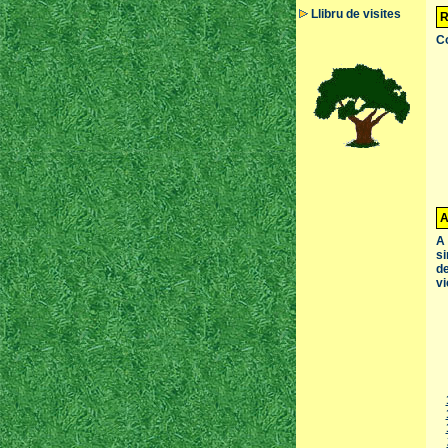
Llibru de visites
R
Co
A
A 
si
de
vi