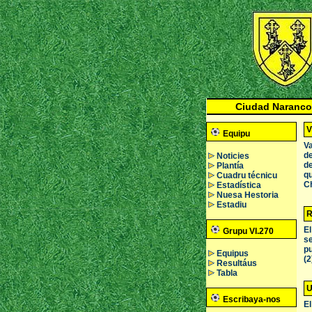
Ciudad Naranco
V
Equipu
Va
de
Noticies
de
Plantía
qu
Cuadru técnicu
C
Estadística
Nuesa Hestoria
Estadiu
R
El
Grupu VI.270
se
pu
Equipus
(2
Resultáus
Tabla
U
Escribaya-nos
El