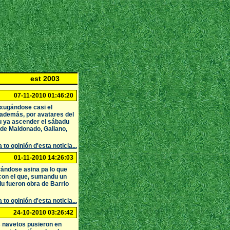
est 2003
07-11-2010 01:46:20
a xugándose casi el
 además, por avatares del
u ya ascender el sábadu
 de Maldonado, Galiano,
 to opinión d'esta noticia...
01-11-2010 14:26:03
arándose asina pa lo que
 con el que, sumandu un
du fueron obra de Barrio
 to opinión d'esta noticia...
24-10-2010 03:26:42
os navetos pusieron en