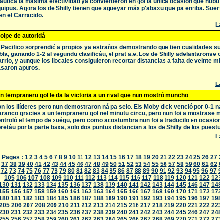
autica la másima efectividad ya conviertieron en gol la única ocasión que hubu e
uipus. Agora los de Shilly tienen que agüeyar más p'abaxu que pa enriba. Suer
en el Carracido.
La
olpe de autoridá
 Pacifico sorprendió a propios ya estraños demostrando que tien cualidades suf
bla, ganando 1-2 al segundu clasificáu, el prat a.e. Los de Shilly adelantaronse
rrio, y aunque los llocales consiguieron recortar distancias a falta de veinte m
saron apuros.
La
n tempraneru gol le da la victoria a un rival que nun mostró muncho
n los llíderes pero nun demostraron ná pa selo. Els Moby dick venció por 0-1 na
ranco gracies a un tempraneru gol nel minutu cincu, pero nun foi a mostrase
ntroló el tempo de xuégu, pero como acostumbra nun foi a traducilo en ocasion
retáu por la parte baxa, solo dos puntus distancian a los de Shilly de los pues
La
Pages :
1
2
3
4
5
6
7
8
9
10
11
12
13
14
15
16
17
18
19
20
21
22
23
24
25
26
27
37
38
39
40
41
42
43
44
45
46
47
48
49
50
51
52
53
54
55
56
57
58
59
60
61
62
72
73
74
75
76
77
78
79
80
81
82
83
84
85
86
87
88
89
90
91
92
93
94
95
96
97
105
106
107
108
109
110
111
112
113
114
115
116
117
118
119
120
121
122
12
130
131
132
133
134
135
136
137
138
139
140
141
142
143
144
145
146
147
14
155
156
157
158
159
160
161
162
163
164
165
166
167
168
169
170
171
172
17
180
181
182
183
184
185
186
187
188
189
190
191
192
193
194
195
196
197
19
205
206
207
208
209
210
211
212
213
214
215
216
217
218
219
220
221
222
22
230
231
232
233
234
235
236
237
238
239
240
241
242
243
244
245
246
247
24
255
256
257
258
259
260
261
262
263
264
265
266
267
268
269
270
271
272
27