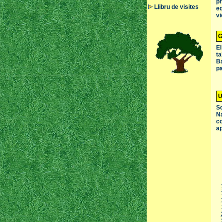
pr
Llibru de visites
eq
vi
G
El
ta
Ba
pa
U
So
Na
co
ap