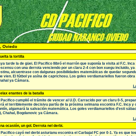
, Oviedo
uelta la tortilla
ya tarde la de güei. El Pacifico llibró el marrón que suponía la visita al F.C. Inc
scensu con una derrota venciendo por un claru 2-4 con bon xuegu incluido, ya
stinu, alcuentrase con dalgunas posibilidades matemáticas de quedar segund
e vien. El fútbol ye asína de caprichosu. Los goles verdiamariellos fueron obra
hahal ya Cámara.
La
elax enantes de la batalla
 Pacifico cumplió el trámite de vencer al U.D. Carracido por un claru 0-5, prep
rá el terriblemente decisivu partíu de la prósima selmana escontra F.C. Inca y
ntín, algamará la salvación matemática. Los goles verdiamariellos d'esti sába
), Chahal, Bogdanovic ya Cámara.
La
na ocasión, un gol. Derrota nel derbi.
 Pacifico cayó nel derbi asturianu escontra el Carbajal FC por 0-1. Ya es que l