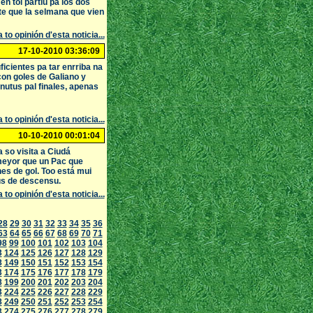
n tol partíu pa los dos
te que la selmana que vien
 to opinión d'esta noticia...
17-10-2010 03:36:09
icientes pa tar enrriba na
 con goles de Galiano y
inutus pal finales, apenas
 to opinión d'esta noticia...
10-10-2010 00:01:04
 so visita a Ciudá
 meyor que un Pac que
es de gol. Too está mui
tus de descensu.
 to opinión d'esta noticia...
28
29
30
31
32
33
34
35
36
63
64
65
66
67
68
69
70
71
98
99
100
101
102
103
104
3
124
125
126
127
128
129
8
149
150
151
152
153
154
3
174
175
176
177
178
179
8
199
200
201
202
203
204
3
224
225
226
227
228
229
8
249
250
251
252
253
254
3
274
275
276
277
278
279