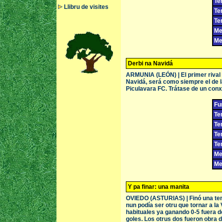
Te
Llibru de visites
Te
Te
Me
Me
Derbi na Navidá
ARMUNIA (LEÓN) | El primer rival
Navidá, será como siempre el de l
Piculavara FC. Trátase de un conxu
Fu
Te
Te
Te
Te
Me
Me
Y pa finar: una manita
OVIEDO (ASTURIAS) | Finó una temp
nun podía ser otru que tornar a la
habituales ya ganando 0-5 fuera d
goles. Los otrus dos fueron obra 