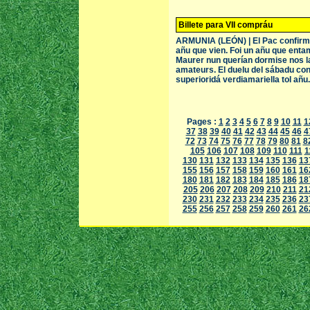
Billete para VII compráu
ARMUNIA (LEÓN) | El Pac confirmó el
añu que vien. Foi un añu que ent
Maurer nun querían dormise nos la
amateurs. El duelu del sábadu cont
superioridá verdiamariella tol añu
Pages :
1
2
3
4
5
6
7
8
9
10
11
1
37
38
39
40
41
42
43
44
45
46
4
72
73
74
75
76
77
78
79
80
81
8
105
106
107
108
109
110
111
1
130
131
132
133
134
135
136
13
155
156
157
158
159
160
161
16
180
181
182
183
184
185
186
18
205
206
207
208
209
210
211
21
230
231
232
233
234
235
236
23
255
256
257
258
259
260
261
26