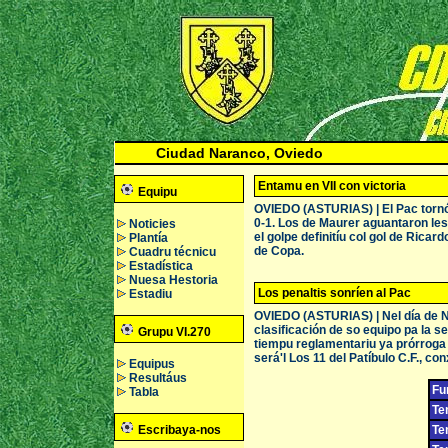
Ciudad Naranco, Oviedo
Entamu en VII con victoria
Equipu
OVIEDO (ASTURIAS) | El Pac tornó a
0-1. Los de Maurer aguantaron les 
Noticies
el golpe definitíu col gol de Rica
Plantía
de Copa.
Cuadru técnicu
Estadística
Nuesa Hestoria
Los penaltis sonríen al Pac
Estadiu
OVIEDO (ASTURIAS) | Nel día de Nav
clasificación de so equipo pa la s
Grupu VI.270
tiempu reglamentariu ya prórroga e
será'l Los 11 del Patíbulo C.F., con
Equipus
Resultáus
Fu
Tabla
Te
Escribaya-nos
Te