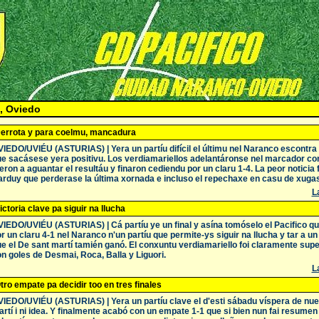
, Oviedo
errota y para coelmu, mancadura
IEDO/UVIÉU (ASTURIAS) | Yera un partíu difícil el últimu nel Naranco escontra 
e sacásese yera positivu. Los verdiamariellos adelantáronse nel marcador co
eron a aguantar el resultáu y finaron cediendu por un claru 1-4. La peor noticia
arduy que perderase la última xornada e incluso el repechaxe en casu de xuga
La
ictoria clave pa siguir na llucha
IEDO/UVIÉU (ASTURIAS) | Cá partíu ye un final y asína tomóselo el Pacifico q
r un claru 4-1 nel Naranco n'un partíu que permite-ys siguir na llucha y tar a un
e el De sant martí tamién ganó. El conxuntu verdiamariello foi claramente supe
n goles de Desmai, Roca, Balla y Liguori.
La
tro empate pa decidir too en tres finales
IEDO/UVIÉU (ASTURIAS) | Yera un partíu clave el d'esti sábadu víspera de nue
rtí i ni idea. Y finalmente acabó con un empate 1-1 que si bien nun fai resumen 