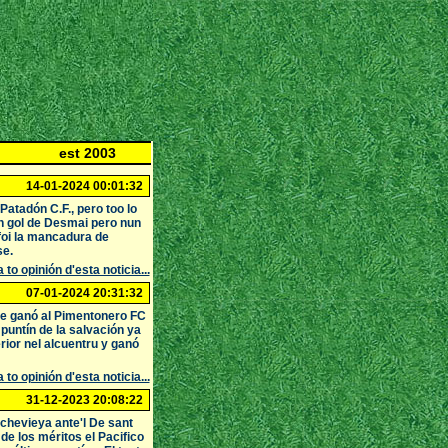
est 2003
14-01-2024 00:01:32
Patadón C.F., pero too lo
n gol de Desmai pero nun
 foi la mancadura de
se.
 to opinión d'esta noticia...
07-01-2024 20:31:32
ue ganó al Pimentonero FC
 puntín de la salvación ya
rior nel alcuentru y ganó
 to opinión d'esta noticia...
31-12-2023 20:08:22
chevieya ante'l De sant
de los méritos el Pacifico