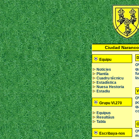
Ciudad Naranco
D
Equipu
OV
qu
Noticies
fu
Plantía
Iz
Cuadru técnicu
Estadística
Nuesa Hestoria
V
Estadiu
OV
po
Grupu VI.270
qu
co
Equipus
Resultáus
Tabla
O
OV
Escribaya-nos
ma