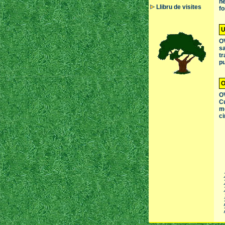
ne
Llibru de visites
fo
U
OV
sa
tr
pu
O
OV
Cu
me
ci