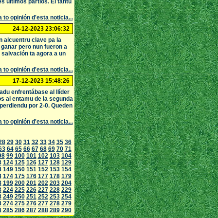
 últimos partíos. El tantu
 to opinión d'esta noticia...
24-12-2023 23:06:32
 alcuentru clave pa la
 ganar pero nun fueron a
 salvación ta agora a un
 to opinión d'esta noticia...
17-12-2023 15:48:26
du enfrentábase al llíder
os al entamu de la segunda
 perdiendu por 2-0. Queden
 to opinión d'esta noticia...
28
29
30
31
32
33
34
35
36
63
64
65
66
67
68
69
70
71
98
99
100
101
102
103
104
3
124
125
126
127
128
129
8
149
150
151
152
153
154
3
174
175
176
177
178
179
8
199
200
201
202
203
204
3
224
225
226
227
228
229
8
249
250
251
252
253
254
3
274
275
276
277
278
279
4
285
286
287
288
289
290