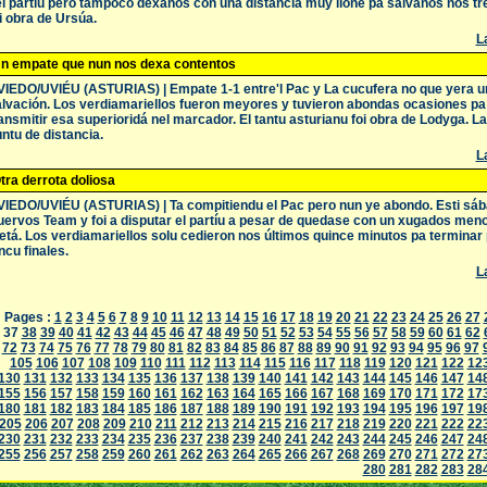
l partíu pero tampoco dexanos con una distancia muy lloñe pa salvanos nos tres
i obra de Ursúa.
La
n empate que nun nos dexa contentos
IEDO/UVIÉU (ASTURIAS) | Empate 1-1 entre'l Pac y La cucufera no que yera un
lvación. Los verdiamariellos fueron meyores y tuvieron abondas ocasiones pa
ansmitir esa superioridá nel marcador. El tantu asturianu foi obra de Lodyga. La
ntu de distancia.
La
tra derrota doliosa
IEDO/UVIÉU (ASTURIAS) | Ta compitiendu el Pac pero nun ye abondo. Esti sába
ervos Team y foi a disputar el partíu a pesar de quedase con un xugados men
tá. Los verdiamariellos solu cedieron nos últimos quince minutos pa terminar
ncu finales.
La
Pages :
1
2
3
4
5
6
7
8
9
10
11
12
13
14
15
16
17
18
19
20
21
22
23
24
25
26
27
37
38
39
40
41
42
43
44
45
46
47
48
49
50
51
52
53
54
55
56
57
58
59
60
61
62
72
73
74
75
76
77
78
79
80
81
82
83
84
85
86
87
88
89
90
91
92
93
94
95
96
97
105
106
107
108
109
110
111
112
113
114
115
116
117
118
119
120
121
122
12
130
131
132
133
134
135
136
137
138
139
140
141
142
143
144
145
146
147
14
155
156
157
158
159
160
161
162
163
164
165
166
167
168
169
170
171
172
17
180
181
182
183
184
185
186
187
188
189
190
191
192
193
194
195
196
197
19
205
206
207
208
209
210
211
212
213
214
215
216
217
218
219
220
221
222
22
230
231
232
233
234
235
236
237
238
239
240
241
242
243
244
245
246
247
24
255
256
257
258
259
260
261
262
263
264
265
266
267
268
269
270
271
272
27
280
281
282
283
28