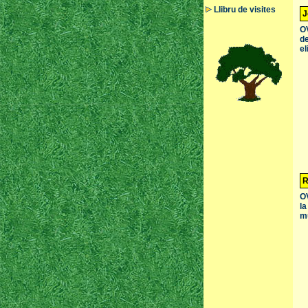
Llibru de visites
J
OV
de
el
R
O
la
mu