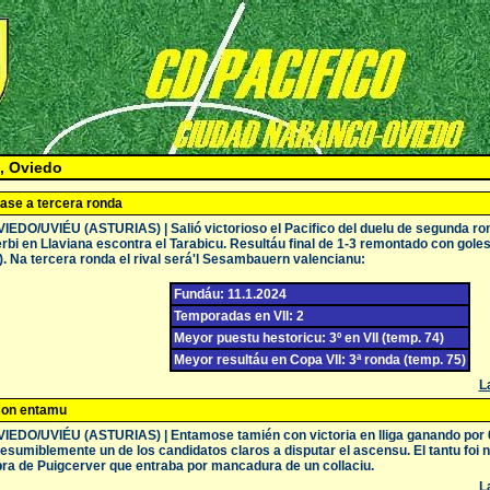
, Oviedo
ase a tercera ronda
IEDO/UVIÉU (ASTURIAS) | Salió victorioso el Pacifico del duelu de segunda ron
rbi en Llaviana escontra el Tarabicu. Resultáu final de 1-3 remontado con goles 
). Na tercera ronda el rival será'l Sesambauern valencianu:
Fundáu: 11.1.2024
Temporadas en VII: 2
Meyor puestu hestoricu: 3º en VII (temp. 74)
Meyor resultáu en Copa VII: 3ª ronda (temp. 75)
La
on entamu
IEDO/UVIÉU (ASTURIAS) | Entamose tamién con victoria en lliga ganando por 0
esumiblemente un de los candidatos claros a disputar el ascensu. El tantu foi na
ra de Puigcerver que entraba por mancadura de un collaciu.
La