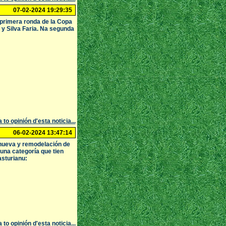
07-02-2024 19:29:35
primera ronda de la Copa
y y Silva Faria. Na segunda
 to opinión d'esta noticia...
06-02-2024 13:47:14
ueva y remodelación de
'una categoría que tien
asturianu:
 to opinión d'esta noticia...