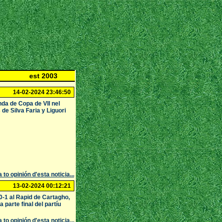
est 2003
14-02-2024 23:46:50
da de Copa de VII nel
de Silva Faria y Liguori
 to opinión d'esta noticia...
13-02-2024 00:12:21
-1 al Rapid de Cartagho,
 parte final del partíu
 to opinión d'esta noticia...