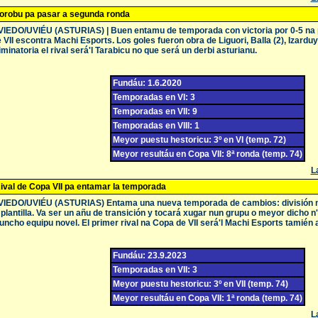
orobu pa pasar a segunda ronda
IEDO/UVIÉU (ASTURIAS) | Buen entamu de temporada con victoria por 0-5 na 
 VII escontra Machi Esports. Los goles fueron obra de Liguori, Balla (2), Izardu
iminatoria el rival será'l Tarabicu no que será un derbi asturianu.
Fundáu: 1.6.2020
Temporadas en VI: 3
Temporadas en VII: 9
Temporadas en VIII: 1
Meyor puestu hestoricu: 3º en VI (temp. 72)
Meyor resultáu en Copa VII: 8ª ronda (temp. 74)
La
ival de Copa VII pa entamar la temporada
VIEDO/UVIÉU (ASTURIAS) Entama una nueva temporada de cambios: división n
 plantilla. Va ser un añu de transición y tocará xugar nun grupu o meyor dicho n
ncho equipu novel. El primer rival na Copa de VII será'l Machi Esports tamién 
Fundáu: 23.9.2023
Temporadas en VII: 3
Meyor puestu hestoricu: 3º en VII (temp. 74)
Meyor resultáu en Copa VII: 1ª ronda (temp. 74)
La