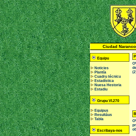
Ciudad Naranco
P
Equipu
OV
de
Noticies
(2
Plantía
Cuadru técnicu
Estadística
Nuesa Hestoria
Estadiu
Grupu VI.270
Equipus
B
Resultáus
Tabla
OV
pr
ob
Escribaya-nos