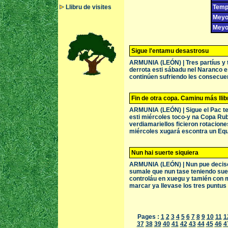
Llibru de visites
Temp
Meyor
Meyor
Sigue l'entamu desastrosu
ARMUNIA (LEÓN) | Tres partíus y tr
derrota esti sábadu nel Naranco e
continúen sufriendo les consecuen
Fin de otra copa. Caminu más llibr
ARMUNIA (LEÓN) | Sigue el Pac te
esti miércoles toco-y na Copa Rub
verdiamariellos ficieron rotacion
miércoles xugará escontra un Equi
Nun hai suerte siquiera
ARMUNIA (LEÓN) | Nun pue decise 
sumale que nun tase teniendo suer
controláu en xuegu y tamién con m
marcar ya llevase los tres puntus 
Pages :
1
2
3
4
5
6
7
8
9
10
11
1
37
38
39
40
41
42
43
44
45
46
4