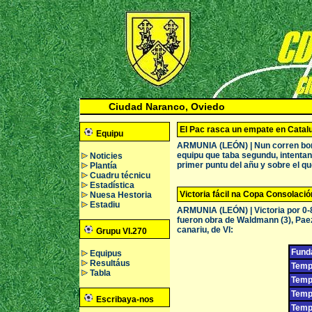
Ciudad Naranco, Oviedo
El Pac rasca un empate en Catal
Equipu
ARMUNIA (LEÓN) | Nun corren bonos
equipu que taba segundu, intentand
Noticies
primer puntu del añu y sobre el qu
Plantía
Cuadru técnicu
Estadística
Victoria fácil na Copa Consolació
Nuesa Hestoria
Estadiu
ARMUNIA (LEÓN) | Victoria por 0-8
fueron obra de Waldmann (3), Paez 
canariu, de VI:
Grupu VI.270
Fund
Equipus
Resultáus
Temp
Tabla
Tempo
Tempo
Escribaya-nos
Temp