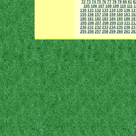
72
73
74
75
76
77
78
79
80
81
8
105
106
107
108
109
110
111
1
130
131
132
133
134
135
136
13
155
156
157
158
159
160
161
16
180
181
182
183
184
185
186
18
205
206
207
208
209
210
211
21
230
231
232
233
234
235
236
23
255
256
257
258
259
260
261
26