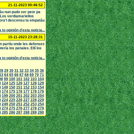
21-11-2023 00:46:52
táu nun pudo ser peor pa
 Los verdiamariellos
gora'l descensu ta empatáu
 to opinión d'esta noticia...
15-11-2023 23:28:31
 partíu onde les defenses
ería los penales. Ellí los
 to opinión d'esta noticia...
28
29
30
31
32
33
34
35
36
63
64
65
66
67
68
69
70
71
98
99
100
101
102
103
104
3
124
125
126
127
128
129
8
149
150
151
152
153
154
3
174
175
176
177
178
179
8
199
200
201
202
203
204
3
224
225
226
227
228
229
8
249
250
251
252
253
254
3
274
275
276
277
278
279
4
285
286
287
288
289
290