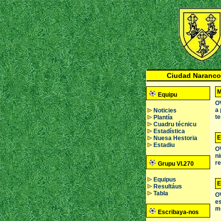
Ciudad Naranco
M
Equipu
OV
a 
Noticies
te
Plantía
Cuadru técnicu
Estadística
E
Nuesa Hestoria
Estadiu
OV
ni
re
Grupu VI.270
Equipus
E
Resultáus
Tabla
OV
es
m
Escribaya-nos