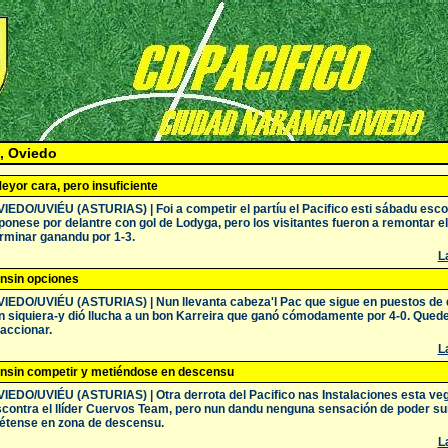
, Oviedo
eyor cara, pero insuficiente
IEDO/UVIÉU (ASTURIAS) | Foi a competir el partíu el Pacifico esti sábadu escon
ponese por delantre con gol de Lodyga, pero los visitantes fueron a remontar e
rminar ganandu por 1-3.
La
nsin opciones
IEDO/UVIÉU (ASTURIAS) | Nun llevanta cabeza'l Pac que sigue en puestos de 
n siquiera-y dió llucha a un bon Karreira que ganó cómodamente por 4-0. Quede
accionar.
La
nsin competir y metiéndose en descensu
IEDO/UVIÉU (ASTURIAS) | Otra derrota del Pacifico nas Instalaciones esta veg
contra el llíder Cuervos Team, pero nun dandu nenguna sensación de poder su
étense en zona de descensu.
La