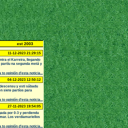
est 2003
11-12-2023 21:29:15
tra el Karreira, llegando
l partíu na segunda metá y
 to opinión d'esta noticia...
04-12-2023 12:50:12
descensu y esti sábadu
n siete partíos para
 to opinión d'esta noticia...
27-11-2023 19:54:05
ada por 0-3 y perdiendu
mar. Los verdiamariellos
 to opinión d'esta noticia...