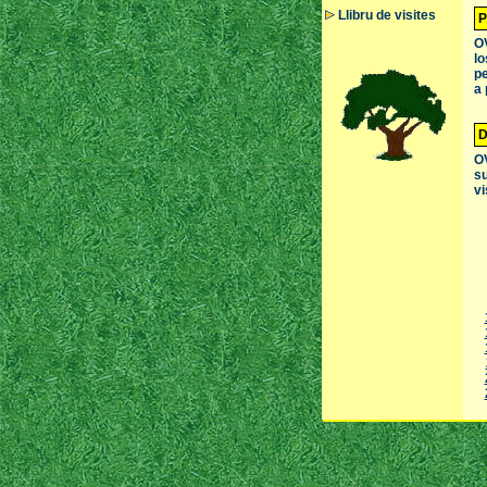
Llibru de visites
P
OV
lo
pe
a 
D
OV
su
vi