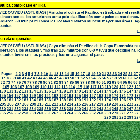
alu pa complicase en lliga
IEDO/UVIÉU (ASTURIAS) | Visitaba al colista el Pacifico esti sábadu y el resul
s intereses de los asturianos tantu pola clasificación comu poles sensaciones.
rdieron 3-0 n'un partíu onde los llocales tuvieron munchu meyor nes árees. A
puntos.
La
errota en penales
IEDO/UVIÉU (ASTURIAS) | Cayó elimináu el Pacifico de la Copa Esmeralda n'un
peraron a los ataques y finó tras 120 minutos con 0-0 y tuvu que decidise na llot
sitantes tuvieron más precisos y fueron a algamar el pase.
La
Pages :
1
2
3
4
5
6
7
8
9
10
11
12
13
14
15
16
17
18
19
20
21
22
23
24
25
26
27
37
38
39
40
41
42
43
44
45
46
47
48
49
50
51
52
53
54
55
56
57
58
59
60
61
62
72
73
74
75
76
77
78
79
80
81
82
83
84
85
86
87
88
89
90
91
92
93
94
95
96
97
105
106
107
108
109
110
111
112
113
114
115
116
117
118
119
120
121
122
12
130
131
132
133
134
135
136
137
138
139
140
141
142
143
144
145
146
147
14
155
156
157
158
159
160
161
162
163
164
165
166
167
168
169
170
171
172
17
180
181
182
183
184
185
186
187
188
189
190
191
192
193
194
195
196
197
19
205
206
207
208
209
210
211
212
213
214
215
216
217
218
219
220
221
222
22
230
231
232
233
234
235
236
237
238
239
240
241
242
243
244
245
246
247
24
255
256
257
258
259
260
261
262
263
264
265
266
267
268
269
270
271
272
27
280
281
282
283
28