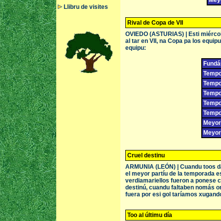
Meyo
Llibru de visites
Rival de Copa de VII
OVIEDO (ASTURIAS) | Esti miércol
al tar en VII, na Copa pa los equipus
equipu:
Fundá
Tempor
Tempor
Tempo
Tempo
Tempor
Meyor 
Meyor 
Cruel destinu
ARMUNIA (LEÓN) | Cuandu toos dá
el meyor partíu de la temporada 
verdiamariellos fueron a ponese c
destinú, cuandu faltaben nomás onc
fuera por esi gol taríamos xugando
Too al últimu día