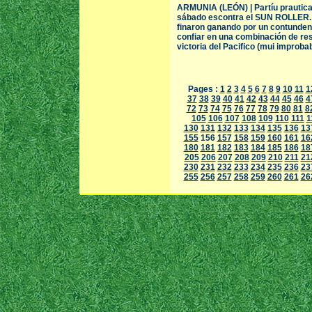
ARMUNIA (LEÓN) | Partíu prauticam
sábado escontra el SUN ROLLER. L
finaron ganando por un contunden
confiar en una combinación de res
victoria del Pacifico (mui improbab
Pages :
1
2
3
4
5
6
7
8
9
10
11
1
37
38
39
40
41
42
43
44
45
46
4
72
73
74
75
76
77
78
79
80
81
8
105
106
107
108
109
110
111
1
130
131
132
133
134
135
136
13
155
156
157
158
159
160
161
16
180
181
182
183
184
185
186
18
205
206
207
208
209
210
211
21
230
231
232
233
234
235
236
23
255
256
257
258
259
260
261
26