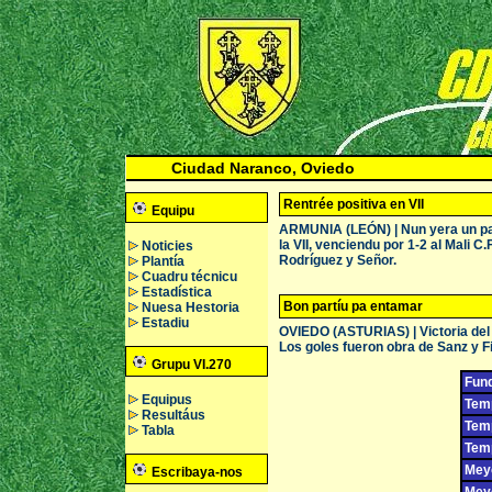
Ciudad Naranco, Oviedo
Rentrée positiva en VII
Equipu
ARMUNIA (LEÓN) | Nun yera un partí
la VII, venciendu por 1-2 al Mali 
Noticies
Rodríguez y Señor.
Plantía
Cuadru técnicu
Estadística
Bon partíu pa entamar
Nuesa Hestoria
Estadiu
OVIEDO (ASTURIAS) | Victoria del 
Los goles fueron obra de Sanz y Fi
Grupu VI.270
Fund
Equipus
Temp
Resultáus
Temp
Tabla
Temp
Meyo
Escribaya-nos