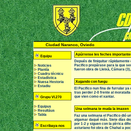
Ciudad Naranco, Oviedo
Apúrrense les feches importante
Equipu
Depués de finiquitar rápidamente 
Pacifico prepárase para la que ser
Noticies
fueron obra de Lleixà, Cámara (3),
Plantía
Cuadru técnicu
Estadística
Xugando con fuegu
Nuesa Hestoria
Estadiu
El Pacifico nun fina de furrular y
tras perder 2-0 frente al moratall
que vien como el xantar.
Grupu VI.270
Equipus
Una selmana te muda la imaxen
Resultáus
Tabla
Faz una selmana el Pacifico dió 
algamar daqué más. Siete días dep
por 1-2 y siguen con la pírrica dif
Escribaya-nos
asturiano foi obra de Chahal a poc