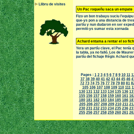
Llibru de visites
Un Pac roqueñu saca un empate
Fizo un bon trabayu suciu l'equipu
que-ys pon a una distancia de tre
partíu y nun dudaron en ser expedit
permiti-ys sumar esta xornada
Achard entama a rentar el so fic
Yera un partíu clave, el Pac tení
la tabla, ya no falló. Los de Maure
partíu del fichaje Régis Achard que
Pages :
1
2
3
4
5
6
7
8
9
10
11
1
37
38
39
40
41
42
43
44
45
46
4
72
73
74
75
76
77
78
79
80
81
8
105
106
107
108
109
110
111
1
130
131
132
133
134
135
136
13
155
156
157
158
159
160
161
16
180
181
182
183
184
185
186
18
205
206
207
208
209
210
211
21
230
231
232
233
234
235
236
23
255
256
257
258
259
260
261
26