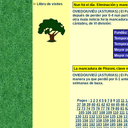
Llibru de visites
Nun foi el día: Eliminación y man
OVIEDO/UVIÉU (ASTURIAS) | El Pac
depués de perder por 0-4 nun part
otra mala noticia foi la mancadura
cántabru, de VI división:
Fundáu:
Tempora
Temporad
Meyor pu
Meyor re
La mancadura de Pinzoni, clave 
OVIEDO/UVIEÚ (ASTURIAS) | El Pac
manera ya que perdió por 0-1 ante
selmanas de baxa.
Pages :
1
2
3
4
5
6
7
8
9
10
11
1
37
38
39
40
41
42
43
44
45
46
4
72
73
74
75
76
77
78
79
80
81
8
105
106
107
108
109
110
111
1
130
131
132
133
134
135
136
13
155
156
157
158
159
160
161
16
180
181
182
183
184
185
186
18