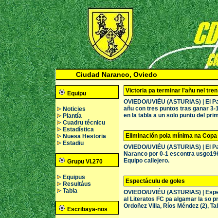
Ciudad Naranco, Oviedo
Victoria pa terminar l'añu nel tre
Equipu
OVIEDO/UVIÉU (ASTURIAS) | El Paci
añu con tres puntos tras ganar 3-
Noticies
en la tabla a un solo puntu del pr
Plantía
Cuadru técnicu
Estadística
Eliminación pola mínima na Copa
Nuesa Hestoria
Estadiu
OVIEDO/UVIÉU (ASTURIAS) | El Paci
Naranco por 0-1 escontra usgo1960
Equipo callejero.
Grupu VI.270
Equipus
Espectáculu de goles
Resultáus
Tabla
OVIEDO/UVIÉU (ASTURIAS) | Espect
al Literatos FC pa algamar la so pr
Ordoñez Villa, Ríos Méndez (2), Tall
Escribaya-nos