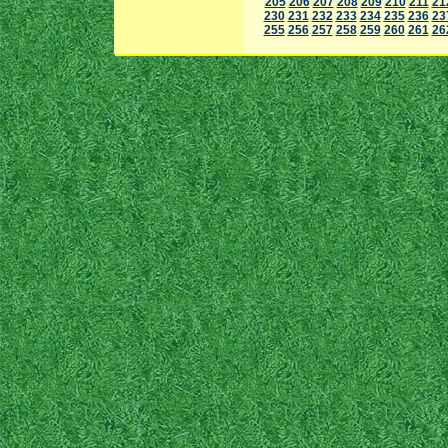
205
206
207
208
209
210
211
21
230
231
232
233
234
235
236
23
255
256
257
258
259
260
261
26