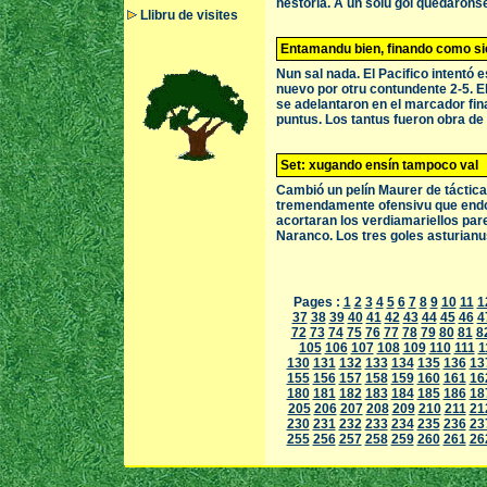
hestoria. A un solu gol quedáronse
Llibru de visites
Entamandu bien, finando como s
Nun sal nada. El Pacifico intentó
nuevo por otru contundente 2-5. E
se adelantaron en el marcador fin
puntus. Los tantus fueron obra d
Set: xugando ensín tampoco val
Cambió un pelín Maurer de táctica
tremendamente ofensivu que endos
acortaran los verdiamariellos pare
Naranco. Los tres goles asturianu
Pages :
1
2
3
4
5
6
7
8
9
10
11
1
37
38
39
40
41
42
43
44
45
46
4
72
73
74
75
76
77
78
79
80
81
8
105
106
107
108
109
110
111
1
130
131
132
133
134
135
136
13
155
156
157
158
159
160
161
16
180
181
182
183
184
185
186
18
205
206
207
208
209
210
211
21
230
231
232
233
234
235
236
23
255
256
257
258
259
260
261
26