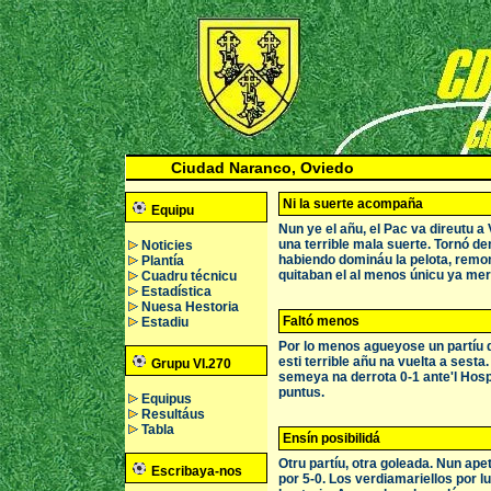
Ciudad Naranco, Oviedo
Ni la suerte acompaña
Equipu
Nun ye el añu, el Pac va direutu a
una terrible mala suerte. Tornó de
Noticies
habiendo domináu la pelota, rem
Plantía
quitaban el al menos únicu ya mer
Cuadru técnicu
Estadística
Nuesa Hestoria
Faltó menos
Estadiu
Por lo menos agueyose un partíu di
esti terrible añu na vuelta a sest
Grupu VI.270
semeya na derrota 0-1 ante'l Hosp
puntus.
Equipus
Resultáus
Tabla
Ensín posibilidá
Otru partíu, otra goleada. Nun ape
Escribaya-nos
por 5-0. Los verdiamariellos por 