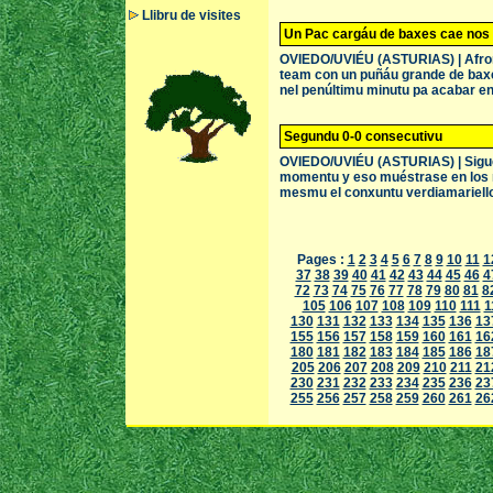
Llibru de visites
Un Pac cargáu de baxes cae nos 
OVIEDO/UVIÉU (ASTURIAS) | Afront
team con un puñáu grande de baxes
nel penúltimu minutu pa acabar en 1
Segundu 0-0 consecutivu
OVIEDO/UVIÉU (ASTURIAS) | Siguen
momentu y eso muéstrase en los re
mesmu el conxuntu verdiamariello y
Pages :
1
2
3
4
5
6
7
8
9
10
11
1
37
38
39
40
41
42
43
44
45
46
4
72
73
74
75
76
77
78
79
80
81
8
105
106
107
108
109
110
111
1
130
131
132
133
134
135
136
13
155
156
157
158
159
160
161
16
180
181
182
183
184
185
186
18
205
206
207
208
209
210
211
21
230
231
232
233
234
235
236
23
255
256
257
258
259
260
261
26