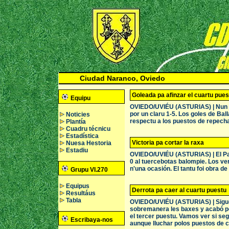
Ciudad Naranco, Oviedo
Goleada pa afinzar el cuartu pues
Equipu
OVIEDO/UVIÉU (ASTURIAS) | Nun dió
por un claru 1-5. Los goles de Ball
Noticies
respectu a los puestos de repech
Plantía
Cuadru técnicu
Estadística
Victoria pa cortar la raxa
Nuesa Hestoria
Estadiu
OVIEDO/UVIÉU (ASTURIAS) | El Pacif
0 al tuercebotas balompie. Los ve
n'una ocasión. El tantu foi obra de
Grupu VI.270
Equipus
Derrota pa caer al cuartu puestu
Resultáus
Tabla
OVIEDO/UVIÉU (ASTURIAS) | Sigue p
sobremanera les baxes y acabó per
el tercer puestu. Vamos ver si se
Escribaya-nos
aunque lluchar polos puestos de 