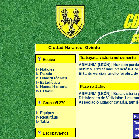
Ciudad Naranco, Oviedo
Trabayada victoria nel cementu
Equipu
ARMUNIA (LEÓN) | Nun son partíus 
mínima. Esti sábadu venció 0-1 a
Noticies
El tantu verdiamariello foi obra de
Plantía
Cuadru técnicu
Estadística
Pase na Zafiro
Nuesa Hestoria
Estadiu
ARMUNIA (LEÓN) | Bona victoria pa
Diclofenaco de V división. Los tan
Associació jugador catalán, tamié
Grupu VI.270
Equipus
Fu
Resultáus
Tabla
Te
Te
Escribaya-nos
Te