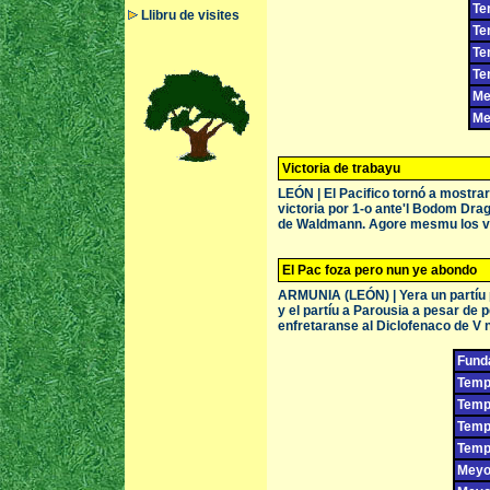
Te
Llibru de visites
Te
Te
Te
Me
Me
Victoria de trabayu
LEÓN | El Pacifico tornó a mostra
victoria por 1-o ante'l Bodom Drag
de Waldmann. Agore mesmu los ve
El Pac foza pero nun ye abondo
ARMUNIA (LEÓN) | Yera un partíu pe
y el partíu a Parousia a pesar de 
enfretaranse al Diclofenaco de V 
Fund
Temp
Temp
Tempo
Tempo
Meyor