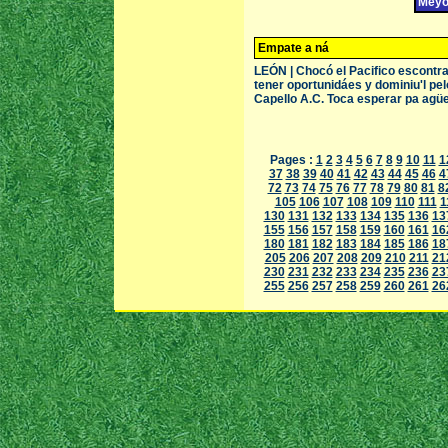
Meyor
Empate a ná
LEÓN | Chocó el Pacifico escontr
tener oportunidáes y dominiu'l pe
Capello A.C. Toca esperar pa agüey
Pages :
1
2
3
4
5
6
7
8
9
10
11
1
37
38
39
40
41
42
43
44
45
46
4
72
73
74
75
76
77
78
79
80
81
8
105
106
107
108
109
110
111
1
130
131
132
133
134
135
136
13
155
156
157
158
159
160
161
16
180
181
182
183
184
185
186
18
205
206
207
208
209
210
211
21
230
231
232
233
234
235
236
23
255
256
257
258
259
260
261
26