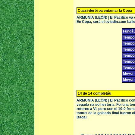
Cuasi-derbi pa entamar la Copa
ARMUNIA (LEÓN) | El Pacifico ya co
En Copa, será el oviedin.com balle
Fundáu
Tempor
Tempor
Tempor
Tempor
Tempor
Tempor
Meyor p
Meyor 
14 de 14 completáu
ARMUNIA (LEÓN) | El Pacifico com
vegada na so hestoria. Foi una t
retorno a VI, pero con el 10-0 fren
tantus de la goleada final fueron 
Badal.