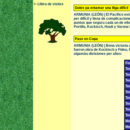
Llibru de visites
Goles pa entamar una lliga difícil
ARMUNIA (LEÓN) | El Pacifico est
per difícil y llena de complicacion
puntus que seguru cada un de ellos
Portillo, Kockisch, Hoult y Varona
Pase en Copa
ARMUNIA (LEÓN) | Bona victoria de
fueron obra de Kockisch y Fideu. N
algamáu divisiones per altes:
Fu
Te
Te
Te
Te
Te
Te
Te
Te
Te
Me
Me