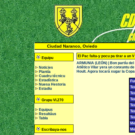
Ciudad Naranco, Oviedo
El Pac falta-y pocu pa tirar a un V
Equipu
ARMUNIA (LEÓN) | Bon partíu del 
Atlético Vilar yera un conxuntu de
Noticies
Hoult. Agora tocará xugar la Copa 
Plantía
Cuadru técnicu
Estadística
Fu
Nuesa Hestoria
Te
Estadiu
Te
Te
Grupu VI.270
Te
Equipus
Te
Resultáus
Te
Tabla
Me
Me
Escribaya-nos