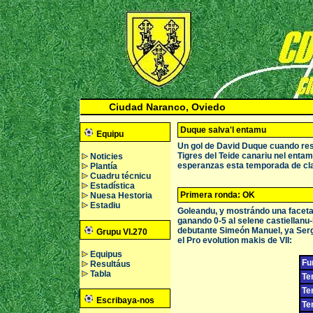
Ciudad Naranco, Oviedo
Duque salva'l entamu
Equipu
Un gol de David Duque cuando rest
Tigres del Teide canariu nel entam
Noticies
esperanzas esta temporada de cla
Plantía
Cuadru técnicu
Estadística
Primera ronda: OK
Nuesa Hestoria
Estadiu
Goleandu, y mostrándo una faceta 
ganando 0-5 al selene castiellanu-
debutante Simeón Manuel, ya Serg
Grupu VI.270
el Pro evolution makis de VII:
Equipus
Fu
Resultáus
Tabla
Te
Te
Escribaya-nos
Te