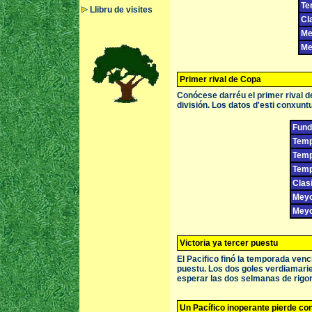
Te
Llibru de visites
Cl
Me
Me
Primer rival de Copa
Conócese darréu el primer rival de 
división. Los datos d'esti conxuntu
Fund
Temp
Temp
Temp
Clasi
Meyor
Meyo
Victoria ya tercer puestu
El Pacifico finó la temporada venc
puestu. Los dos goles verdiamarie
esperar las dos selmanas de rigo
Un Pacífico inoperante pierde cont