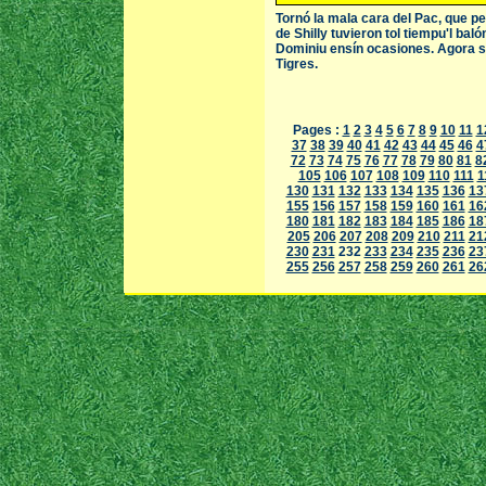
Tornó la mala cara del Pac, que p
de Shilly tuvieron tol tiempu'l bal
Dominiu ensín ocasiones. Agora so
Tigres.
Pages :
1
2
3
4
5
6
7
8
9
10
11
1
37
38
39
40
41
42
43
44
45
46
4
72
73
74
75
76
77
78
79
80
81
8
105
106
107
108
109
110
111
1
130
131
132
133
134
135
136
13
155
156
157
158
159
160
161
16
180
181
182
183
184
185
186
18
205
206
207
208
209
210
211
21
230
231
232
233
234
235
236
23
255
256
257
258
259
260
261
26