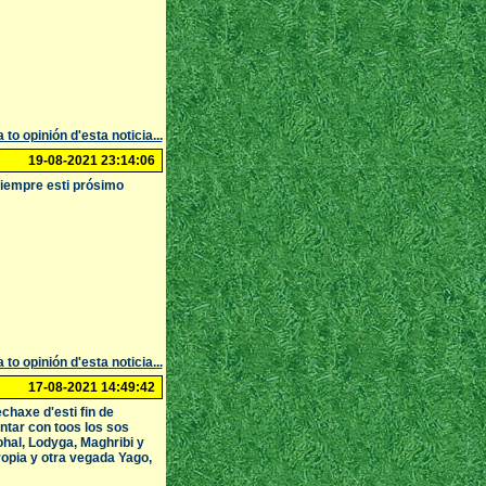
 to opinión d'esta noticia...
19-08-2021 23:14:06
iempre esti prósimo
 to opinión d'esta noticia...
17-08-2021 14:49:42
chaxe d'esti fin de
ntar con toos los sos
hal, Lodyga, Maghribi y
opia y otra vegada Yago,