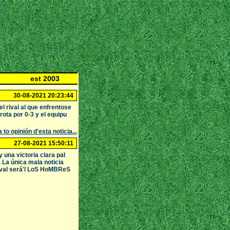
est 2003
30-08-2021 20:23:44
l rival al que enfrentose
ota por 0-3 y el equipu
 to opinión d'esta noticia...
27-08-2021 15:50:11
na victoria clara pal
 La única mala noticia
rival será'l LoS HoMBReS