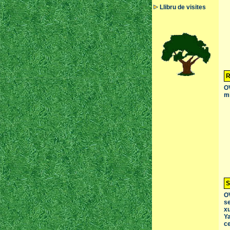
Llibru de visites
R
OV
mi
S
OV
se
xu
Ya
ce