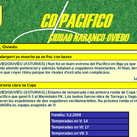
, Oviedo
ndargorri ye muncho pa un Pac con baxes
IEDO/UVIÉU (ASTURIAS) | Nun foi un buen estrenu del Pacifico en lliga ya que e
nía abondo pontencial y además faltaban-y xugadores importantes. Al final, derr
en que coyer ritmu porque los rivales d'esti añu son complicáos.
La
ictoria clara na Copa
IEDO/UVIÉU (ASTURIAS) | Entamu de temporada cola primera ronda de Copa y u
cifico que ganó 0-3 al Marmitako FK. Los tantos fueron obra de Torrego y Yago.
eron las espulsiones de dos xugadores verdiamariellos. Na prósima ronda el 
aNGReJo, equipu aragonés de V:
Fundáu: 3.2.2009
Temporadas en V: 14
Temporadas en VI: 17
Temporadas en VII: 3