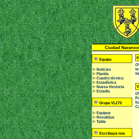
Ciudad Naranco
I
Equipu
OV
te
Noticies
ti
Plantía
Cuadru técnicu
Estadística
V
Nuesa Hestoria
Estadiu
OV
Pa
fu
Grupu VI.270
C
Equipus
Resultáus
Tabla
Escribaya-nos