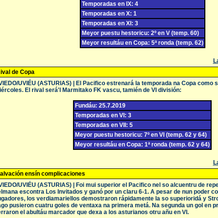
Temporadas en IX: 4
Temporadas en X: 1
Temporadas en XI: 3
Meyor puestu hestoricu: 2º en V (temp. 60)
Meyor resultáu en Copa: 5ª ronda (temp. 62)
La
ival de Copa
IEDO/UVIÉU (ASTURIAS) | El Pacifico estrenará la temporada na Copa como s
ércoles. El rival será'l Marmitako FK vascu, tamién de VI división:
Fundáu: 25.7.2019
Temporadas en VI: 3
Temporadas en VII: 5
Meyor puestu hestoricu: 7º en VI (temp. 62 y 64)
Meyor resultáu en Copa: 1ª ronda (temp. 62 y 64)
La
alvación ensín complicaciones
IEDO/UVIÉU (ASTURIAS) | Foi mui superior el Pacifico nel so alcuentru de repe
lmana escontra Los Invitados y ganó por un claru 6-1. A pesar de nun poder co
gadores, los verdiamariellos demostraron rápidamente la so superioridá y Stro
go pusieron cuatru goles de ventaxa na primera metá. Na segunda un gol en pr
rraron el abultáu marcador que dexa a los asturianos otru añu en VI.