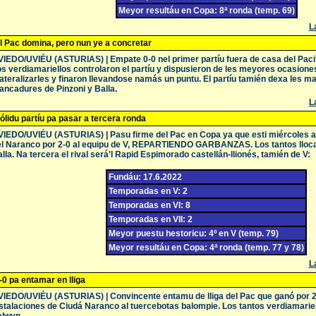
Meyor resultáu en Copa: 8ª ronda (temp. 69)
La
l Pac domina, pero nun ye a concretar
IEDO/UVIÉU (ASTURIAS) | Empate 0-0 nel primer partíu fuera de casa del Pacifi
s verdiamariellos controlaron el partíu y dispusieron de les meyores ocasione
teralizarles y finaron llevandose namás un puntu. El partíu tamién dexa les ma
ncadures de Pinzoni y Balla.
La
ólidu partíu pa pasar a tercera ronda
IEDO/UVIÉU (ASTURIAS) | Pasu firme del Pac en Copa ya que esti miércoles 
l Naranco por 2-0 al equipu de V, REPARTIENDO GARBANZAS. Los tantos llocal
lla. Na tercera el rival será'l Rapid Espimorado castellán-llionés, tamién de V:
Fundáu: 17.6.2022
Temporadas en V: 2
Temporadas en VI: 8
Temporadas en VII: 2
Meyor puestu hestoricu: 4º en V (temp. 79)
Meyor resultáu en Copa: 4ª ronda (temp. 77 y 78)
La
-0 pa entamar en lliga
IEDO/UVIÉU (ASTURIAS) | Convincente entamu de lliga del Pac que ganó por 2-
stalaciones de Ciudá Naranco al tuercebotas balompie. Los tantos verdiamariel