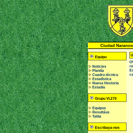
Ciudad Naranco
U
Equipu
OV
ro
Noticies
Es
Plantía
ca
Cuadru técnicu
Estadística
Nuesa Hestoria
Estadiu
Grupu VI.270
Equipus
Resultáus
Tabla
Escribaya-nos