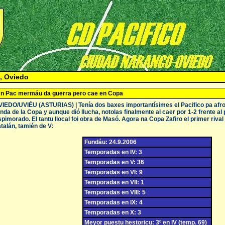
, Oviedo
n Pac mermáu da guerra pero cae en Copa
IEDO/UVIÉU (ASTURIAS) | Tenía dos baxes importantísimes el Pacifico pa afront
nda de la Copa y aunque dió llucha, notolas finalmente al caer por 1-2 frente al
pimorado. El tantu llocal foi obra de Masó. Agora na Copa Zafiro el primer rival 
talán, tamién de V:
Fundáu: 24.9.2006
Temporadas en IV: 3
Temporadas en V: 36
Temporadas en VI: 9
Temporadas en VII: 1
Temporadas en VIII: 5
Temporadas en IX: 4
Temporadas en X: 3
Meyor puestu hestoricu: 3º en IV (temp. 69)