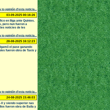
 to opinión d'esta noticia...
03-09-2025 00:16:26
co en lliga ante Quintes.
s, pero nun fueron a
les noticies de les
 to opinión d'esta noticia...
28-08-2025 16:12:23
algamó el pase ganando
es fueron obra de Taxis y
 to opinión d'esta noticia...
24-08-2025 15:46:03
0 y siendo superior nas
los fueron obra de Balla y