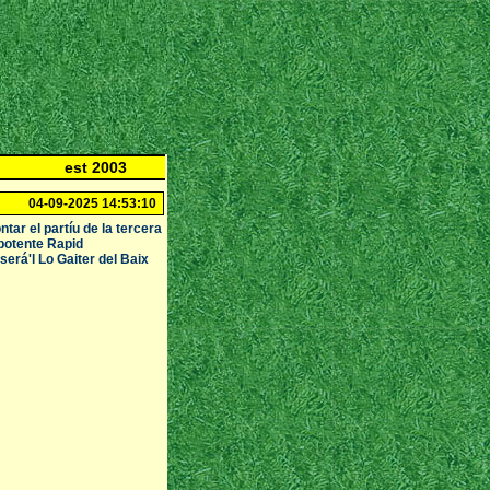
est 2003
04-09-2025 14:53:10
ar el partíu de la tercera
 potente Rapid
será'l Lo Gaiter del Baix