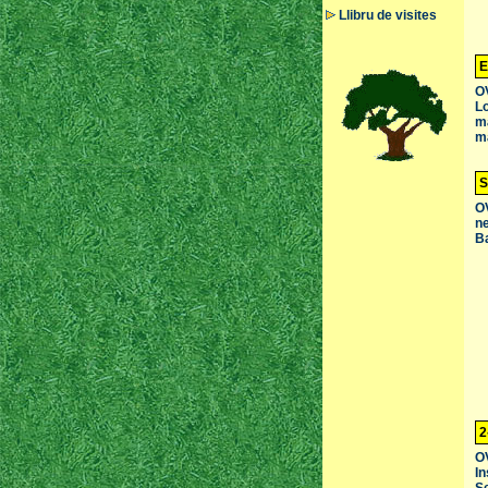
Llibru de visites
E
OV
Lo
ma
ma
S
OV
ne
Ba
2
OV
In