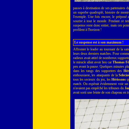
passes à destination de ses partenaires du 
un superbe quadruplé, histoire de montre
l'exemple. Une fois encore, le préposé a
sourire à tout le monde. Pendant ce temp
suspense reste donc entier, mais ces poin
profilent à l'horizon !
Le suspense est à son maximum !
Affronter le leader au tournant de la sai
leurs deux derniers matches. Pour commence
radieux avait attiré de nombreux supporte
le miracle allait avoir lieu car
Thomas Fél
peu avant la pause. Quelques minutes plu
dans les rangs des supporters des
Hér
enthousiaste, les attaquants de la
Seleci
tous les secteurs du jeu, les
Hérissons
qu
match. On espérait évidemment voir un a
n'avaient pas empêché les tribunes du
Ja
avait sorti une feinte de son chapeau en i