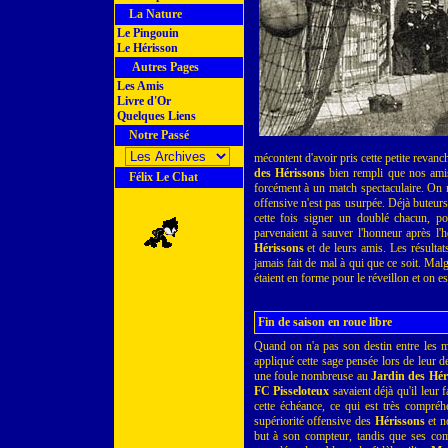
La Nature
Le Pingouin
Le Hérisson
Autres Pages
Les Amis
Livre d'Or
Quelques Liens
Notre Passé
mécontent d'avoir pris cette petite revanc
des Hérissons
bien rempli que nos ami
Félix Le Chat
forcément à un match spectaculaire. On 
offensive n'est pas usurpée. Déjà buteurs
cette fois signer un doublé chacun, po
parvenaient à sauver l'honneur après l'he
Hérissons
et de leurs amis. Les résultat
jamais fait de mal à qui que ce soit. Mal
étaient en forme pour le réveillon et on esp
Fin de saison en roue libre
Quand on n'a pas son destin entre les ma
appliqué cette sage pensée lors de leur d
une foule nombreuse au
Jardin des Hér
FC Pisseloteux
savaient déjà qu'il leur 
cette échéance, ce qui est très compréhe
supériorité offensive des
Hérissons
et no
but à son compteur, tandis que ses co