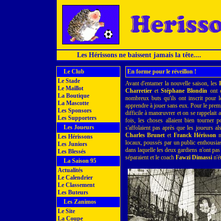
Les Hérissons ne baissent jamais la tête....
Le Club
En forme pour le réveillon !
Le Stade
Avant d'entamer la nouvelle saison, les
Le Maillot
Charretier
et
Stéphane Blondin
ont d
La Boutique
nombreux buts qu'ils ont inscrit pour l
La Mascotte
apprendre à jouer sans eux. Pour le premie
Les Sponsors
difficile à manœuvrer et on se rappelait 
Les Supporters
fois, les choses allaient bien tourner 
Les Joueurs
s'affolaient pas après que les joueurs al
Charles Brunet
et
Franck Hérisson
n
Les Hérissons
locaux, poussés par un public enthousias
Les Juniors
dans laquelle les deux gardiens n'ont pas 
Les Blessés
séparaient et le coach
Fawzi Dimassi
n'ét
La Saison 95
Actualités
Le Calendrier
Le Classement
Les Buteurs
Les Zanimos
Le Site
La Coupe