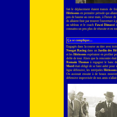
fait le déplacement étaient transis de f
Hérissons
en première période qui allaien
peu de baume au cœur mais, à l'heure de j
ils allaient finir par trouver l'ouverture à 
au tableau et le coach
Fawzi Dimassi
c
connaitra un peu plus de réussite et en to
Ça se complique....
Engagés dans la course au titre avec troi
Nougat Racing
dans un
Jardin des Hé
et les
Hérissons
espéraient en profiter p
drôle de tour. Alors que la rencontre étai
Romain Thomas
à regagner le banc de
Morel
était obligé de se faire aider pour 
ligne défensive, les intrépides
Hérissons
On assistait ensuite à de beaux mouvemen
défensive improvisée de nos amis n'allait 