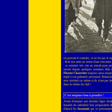
on pouvait le craindre, ce ne fut pas le c
- 6
de nos amis au terme d'une rencontre 
: se remettre très vite au travail pour p
savent depuis quelques semaines déjà q
Florent Charretier
toujours aussi inspir
triplé à son palmarès personnel. Relancés
avec sérénité car même si ils n'ont pas le
dans la vitrine du club !
C'est toujours bon à prendre !
Avant d'entamer une dernière ligne droi
hasards du calendrier leur proposaient 
d'abord les
Insoumis
qui se présentaie