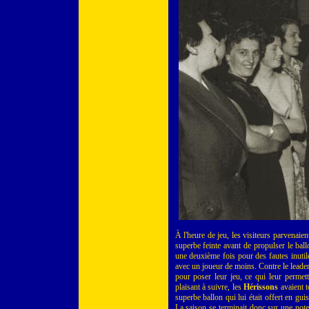
À l'heure de jeu, les visiteurs parvenaien
superbe feinte avant de propulser le ball
une deuxième fois pour des fautes inutil
avec un joueur de moins. Contre le leader 
pour poser leur jeu, ce qui leur permett
plaisant à suivre, les
Hérissons
avaient t
superbe ballon qui lui était offert en gu
La saison se terminait donc sur une note