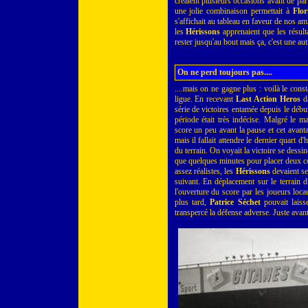
créaient plusieurs occasions avant de par
une jolie combinaison permettait à
Flor
s'affichait au tableau en faveur de nos a
les
Hérissons
apprenaient que les résulta
rester jusqu'au bout mais ça, c'est une autr
On ne perd toujours pas....
....mais on ne gagne plus : voilà le cons
ligue. En recevant
Last Action Heros
d
série de victoires entamée depuis le début
période était très indécise. Malgré le ma
score un peu avant la pause et cet avantag
mais il fallait attendre le dernier quart d
du terrain. On voyait la victoire se dessine
que quelques minutes pour placer deux con
assez réalistes, les
Hérissons
devaient se
suivant. En déplacement sur le terrain 
l'ouverture du score par les joueurs loca
plus tard,
Patrice Séchet
pouvait laiss
transpercé la défense adverse. Juste avant