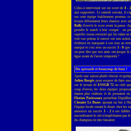
Celui-ci intervenait sur un score de
4 - 
aux supporters. Le samedi suivant, il s'a
sur cette équipe fraîchement promue, ce
locaux défendaient leurs chances avec un 
Bally
d'ouvrir le score avant la pause. Apr
prendre le match à leur compte : un pe
superbe ciseau retourné qui lui valait u
voir son poteau le sauver sur une action
évidence en marquant à son tour au terme
marqué et c'est avec un succès
3 - 0
que 
on peut dire que nos amis ont jusque là 
ligue avant de l'avoir remportée !
Du spectacle et beaucoup de buts !
Après une saison plutôt réussie et quelq
Julien Borgès
pour essayer de faire enco
sur le terrain de
ESSGB 72
un club qui 
coup d'envoi, les deux équipes proposai
étaient plus réalistes et ils prenaient 
Florian Parisseaux
perturbait l'équilib
Clotaire Le Bozec
ajoutait un but à l'
l'équipe locale semait le doute chez les 
annoncer un succès
3 - 2
à ses fidèles
encombraient le ciel n'empêchaient pas l
du champion en titre faisaient