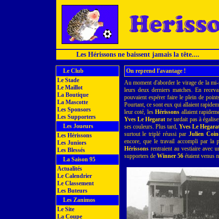
Les Hérissons ne baissent jamais la tête....
Le Club
On reprend l'avantage !
Le Stade
Au moment d'aborder le virage de la mi-
Le Maillot
leurs deux derniers matches. En recev
La Boutique
pouvaient espérer faire le plein de point
La Mascotte
Pourtant, ce sont eux qui allaient rapidem
Les Sponsors
leur coté, les
Hérissons
allaient rapideme
Les Supporters
Yves Le Hegarat
ne tardait pas à égalis
Les Joueurs
ses couleurs. Plus tard,
Yves Le Hegara
surtout le triplé réussi par
Julien Coin
Les Hérissons
encore, que le travail accompli par la 
Les Juniors
Hérissons
rentraient au vestiaire avec u
Les Blessés
supporters de
Winner 56
étaient venus 
La Saison 95
Actualités
Le Calendrier
Le Classement
Les Buteurs
Les Zanimos
Le Site
La Coupe