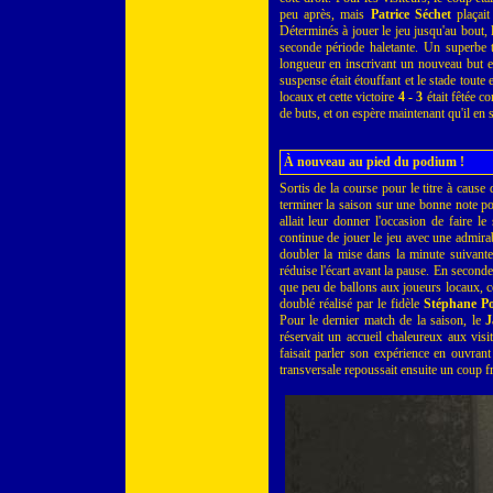
peu après, mais
Patrice Séchet
plaçait
Déterminés à jouer le jeu jusqu'au bout,
seconde période haletante. Un superbe 
longueur en inscrivant un nouveau but et i
suspense était étouffant et le stade toute e
locaux et cette victoire
4 - 3
était fêtée c
de buts, et on espère maintenant qu'il en 
À nouveau au pied du podium !
Sortis de la course pour le titre à caus
terminer la saison sur une bonne note po
allait leur donner l'occasion de faire le
continue de jouer le jeu avec une admira
doubler la mise dans la minute suivante
réduise l'écart avant la pause. En seconde
que peu de ballons aux joueurs locaux, ce
doublé réalisé par le fidèle
Stéphane Po
Pour le dernier match de la saison, le
J
réservait un accueil chaleureux aux visi
faisait parler son expérience en ouvrant
transversale repoussait ensuite un coup fr