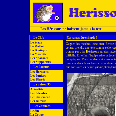
Les Hérissons ne baissent jamais la tête....
Le Club
Ça va pas être simple !
Le Stade
Gagner des matches, c'est bien. Perdre d
Le Maillot
contre, prendre une tôle comme celle reçu
La Boutique
trompe pas : les
Hérissons
auraient accep
La Mascotte
difficile. En effet, l'équipe adverse joue
Les Sponsors
compliquée. Mais pendant cette rencontre
Les Supporters
promène dans la surface de réparation p
Les Joueurs
que constater les dégâts
(notre photo)
mal
Les Hérissons
Les Juniors
Les Blessés
La Saison 95
Actualités
Le Calendrier
Le Classement
Les Buteurs
Les Zanimos
Le Site
La Coupe