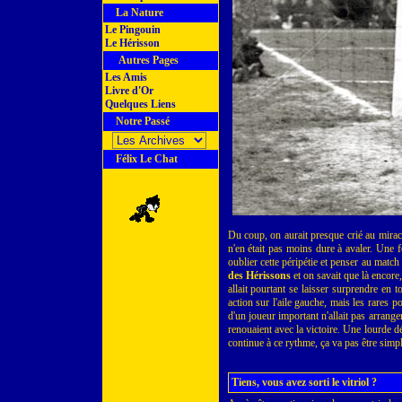
La Nature
Le Pingouin
Le Hérisson
Autres Pages
Les Amis
Livre d'Or
Quelques Liens
Notre Passé
Félix Le Chat
Du coup, on aurait presque crié au mira
n'en était pas moins dure à avaler. Une f
oublier cette péripétie et penser au match 
des Hérissons
et on savait que là encore, 
allait pourtant se laisser surprendre en 
action sur l'aile gauche, mais les rares p
d'un joueur important n'allait pas arranger
renouaient avec la victoire. Une lourde dé
continue à ce rythme, ça va pas être simple
Tiens, vous avez sorti le vitriol ?