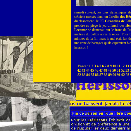
samedi suivant, les plus dynamiques de
s'étaient massés dans un
Jardin des Hér
du classement : le
FC Girondins de Fabe
prendre au piège le jeu offensif des
Hér
Lecomte
se démenait sur le front de l'at
maitrise du ballon après le repos. Pour 
minutes de la fin, mais le mal était fait
une zone de barrages qu'ils espéraient bien
la saison !
Pages :
1
2
3
4
5
6
7
8
9
10
11
12
13
42
43
44
45
46
47
48
49
50
51
52
53
82
83
84
85
86
87
88
89
90
91
92
93