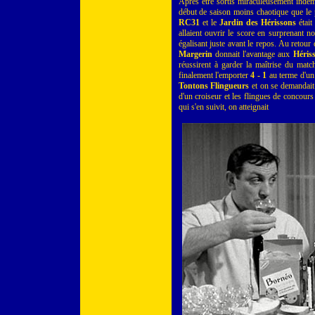
Après être sortis miraculeusement indem
début de saison moins chaotique que le p
RC31
et le
Jardin des Hérissons
était
allaient ouvrir le score en surprenant 
égalisant juste avant le repos. Au retour
Margerin
donnait l'avantage aux
Héris
réussirent à garder la maîtrise du mat
finalement l'emporter
4 - 1
au terme d'un 
Tontons Flingueurs
et on se demandait 
d'un croiseur et les flingues de concours
qui s'en suivit, on atteignait