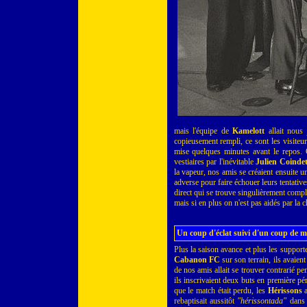
mais l'équipe de
Kamelott
allait nous
copieusement rempli, ce sont les visiteu
mise quelques minutes avant le repos. C
vestiaires par l'inévitable
Julien Coinde
la vapeur, nos amis se créaient ensuite u
adverse pour faire échouer leurs tentatives
direct qui se trouve singulièrement compli
mais si en plus on n'est pas aidés par la c
Un coup d'éclat suivi d'un coup de m
Plus la saison avance et plus les support
Cabanon FC
sur son terrain, ils avaient
de nos amis allait se trouver contrarié p
ils inscrivaient deux buts en première pé
que le match était perdu, les
Hérissons
a
rebaptisait aussitôt
"hérissontada"
dans s