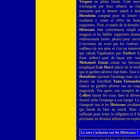
Vergnes
en pleine forme. Cette nouv
n'arrangeait pas leurs affaires au cla
pensaient que le dernier match à dom
Hoenheim
comptait pour du beurre 
voulaient y croire et offrir du beau
supporters. Pour ce match de la dernière
Hérissons
était correctement rempli e
nuageux et les fidèles supporters donna
enthousiasme
(notre photo)
pour encour
L'ouverture du score par les visiteurs
vaillance de nos amis et c'est un tonner
qui saluait l'égalisation par
Norbert L
franc indirect joué de façon très rus
Mohamed Zenati
sortait sur blessur
remplaçant
Loïc Hervé
placer un tir terri
que le gardien adverse était battu. Juste à 
Hoenheim
reprenait l'avantage mais on 
douter car l'excellent
Yann Fernande
chance au gardien adverse sur un coup 
magistrale. Peu après, son compère de 
Collery
faisait des trous dans la défens
donner enfin l'avantage à son équipe. La
changeait rien et les
Hérissons
récoltaie
qui faisait du bien au moral. Mais c
suffisant pour éviter la relégation et il 
prochaine en division inférieure en espéra
Le sort s'acharne sur les Hérissons !