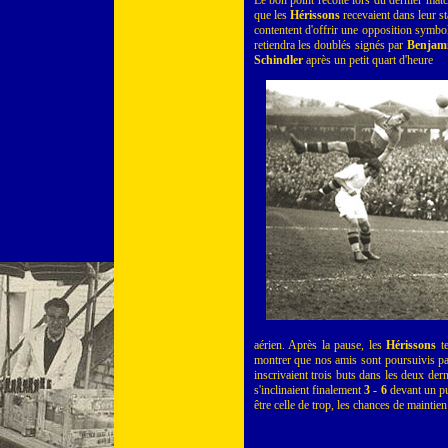
Le bon point récolté lors du dernier matc
que les
Hérissons
recevaient dans leur s
contentent d'offrir une opposition symbol
retiendra les doublés signés par
Benjami
Schindler
après un petit quart d'heure
aérien. Après la pause, les
Hérissons
te
montrer que nos amis sont poursuivis par 
inscrivaient trois buts dans les deux de
s'inclinaient finalement
3 - 6
devant un pub
être celle de trop, les chances de maintien 