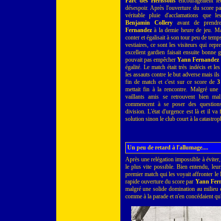
Parc des Hérissons
encourageaient leu
désespoir. Après l'ouverture du score par
véritable pluie d'acclamations que l
Benjamin Collery
avant de prendre
Fernandez
à la demie heure de jeu. M
conter et égalisait à son tour peu de temp
vestiaires, ce sont les visiteurs qui repr
excellent gardien faisait ensuite bonne
pouvait pas empêcher
Yann Fernandez
égalité. Le match était très indécis et le
les assauts contre le but adverse mais ils
fin de match et c'est sur ce score de
3
mettait fin à la rencontre. Malgré une 
vaillants amis se retrouvent bien ma
commencent à se poser des questions
division. L'état d'urgence est là et il va
solution sinon le club court à la catastroph
Un peu de retard à l'allumage....
Après une relégation impossible à éviter,
le plus vite possible. Bien entendu, leur
premier match qui les voyait affronter le
rapide ouverture du score par
Yann Fer
malgré une solide domination au milieu du
comme à la parade et n'en concédaient qu