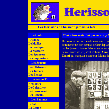
Les Hérissons ne baissent jamais la tête....
Le Club
C'est mieux mais c'est pas encore ça !
Le Stade
Désireux de mettre fin à la malchance qui
Le Maillot
de ramener un bon résultat de leur déplac
La Boutique
par les joueurs locaux laissait entrevoir
La Mascotte
demie heure de jeu, c'est d'abord
Yann
Les Sponsors
Zenati
qui marquait à son tour. Munis d
Les Supporters
Les Joueurs
Les Hérissons
Les Juniors
Les Blessés
La Saison 95
Actualités
Le Calendrier
Le Classement
Les Buteurs
Les Zanimos
Le Site
La Coupe