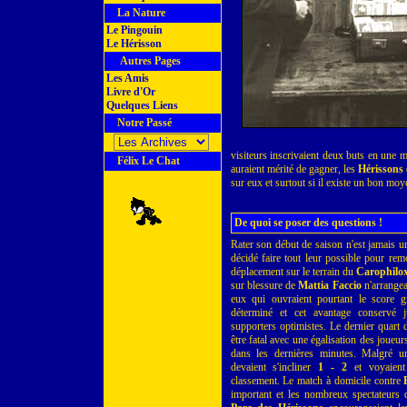
La Nature
Le Pingouin
Le Hérisson
Autres Pages
Les Amis
Livre d'Or
Quelques Liens
Notre Passé
visiteurs inscrivaient deux buts en une m
Félix Le Chat
auraient mérité de gagner, les
Hérissons
sur eux et surtout si il existe un bon moy
De quoi se poser des questions !
Rater son début de saison n'est jamais u
décidé faire tout leur possible pour r
déplacement sur le terrain du
Carophilo
sur blessure de
Mattia Faccio
n'arrangea
eux qui ouvraient pourtant le score 
déterminé et cet avantage conservé j
supporters optimistes. Le dernier quart 
être fatal avec une égalisation des joueu
dans les dernières minutes. Malgré 
devaient s'incliner
1 - 2
et voyaient 
classement. Le match à domicile contre
important et les nombreux spectateurs q