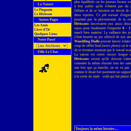
plus équilibrée car les joueurs locaux v
La Nature
à leur public qu'ils n'étaient pas du 
Le Pingouin
l'affaire et ils se faisaient un devoir de 
Le Hérisson
deux reprises. Ce joli sursaut d'orgue
pourtant pas la physionomie de la ren
Autres Pages
Hérissons
inscrivaient eux aussi deux
Les Amis
repos pour finalement l'emporter
6 - 2
Livre d'Or
match bien maitrisé. La vaillance des j
Quelques Liens
s'était heurtée au jeu offensif de nos am
Notre Passé
Wandifing Diallo
pouvait laisser éclater
coup de sifflet final
(notre photo)
car le 
de se terminer montrait que le travail avai
Félix Le Chat
La saison est certes encore longue et
Hérissons
savent qu'ils doivent s'att
connaitre la même réussite tous les sa
une fois que ça marche, on ne va pas s'
comme le disait fort justement un suppor
à la sortie du stade : voilà qui fait plaisir 
Toujours la même histoire....