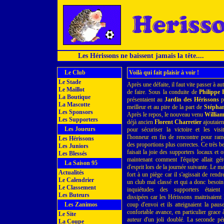
Les Hérissons ne baissent jamais la tête....
Le Club
Voilà qui fait plaisir à voir !
Le Stade
Après une défaite, il faut vite passer à au
Le Maillot
de faire. Sous la conduite de
Philippe
La Boutique
présentaient au
Jardin des Hérissons
p
La Mascotte
meilleur et au pire de la part de
Stépha
Les Sponsors
Après le repos, le nouveau venu
William
Les Supporters
déjà ancien
Florent Charretier
ajoutaien
Les Joueurs
pour sécuriser la victoire et les visi
l'honneur en fin de rencontre pour ram
Les Hérissons
des proportions plus correctes. Ce très 
Les Juniors
faisait la joie des supporters locaux et
Les Blessés
maintenant comment l'équipe allait gér
La Saison 95
d'esprit lors de la journée suivante. Le m
Actualités
fort à un piège car il s'agissait de rendr
Le Calendrier
un club mal classé et qui a donc besoin
Le Classement
inquiétudes des supporters étaient 
Les Buteurs
dissipées car les Hérissons maitrisaient
Les Zanimos
coup d'envoi et ils atteignaient la paus
confortable avance, en particulier grace
Le Site
auteur d'un joli doublé. La seconde péri
La Coupe