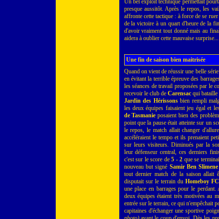
Un bel exploit technique permettait pourt
presque aussitôt. Après le repos, les vai
affronte cette tactique : à force de se ruer
de la victoire à un quart d'heure de la f
d'avoir vraiment tout donné mais au fina
aidera à oublier cette mauvaise surprise...
Une fin de saison bien maitrisée
Quand on vient de réussir une belle série 
en évitant la terrible épreuve des barrage
les séances de travail proposées par le 
recevoir le club de
Carensac
qui bataille
Jardin des Hérissons
bien rempli malg
les deux équipes faisaient jeu égal et 
de Tasmanie
posaient bien des problème
point que la pause était atteinte sur un s
le repos, le match allait changer d'allur
accéléraient le tempo et ils prenaient peti
sur leurs visiteurs. Diminués par la sor
leur défenseur central, ces derniers fini
c'est sur le score de
5 - 2
que se terminai
nouveau but signé
Samir Ben Slimene
tout dernier match de la saison allait ê
disputait sur le terrain du
Homeboy FC
une place en barrages pour le perdant. 
deux équipes étaient très motivées au m
entrée sur le terrain, ce qui n'empêchait 
capitaines d'échanger une sportive poi
photo)
avant le coup d'envoi. Dès les pr