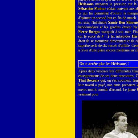
Hérissons
mettaient la pression sur la
Sébastien Molitor
rôdait souvent aux ab
ce qui lui permettait d'ouvrir la marqu
d'ajouter un second but en fin de match.
en reste, l'inévitable
Samir Ben Slimen
hebdomadaire et les gradins étaient bi
Pierre Burgos
marquait à son tour. Fin
sur le score de
4 - 2
les intrépides
Hér
droit de se maintenir directement et ils c
superbe série de six succès d'affilée. Cet
à réver d'une place encore meilleure au cla
On n'arrête plus les Hérissons !
Après deux victoires très différentes l'une
enseignements de ces deux rencontres. On a
Thaï Boxeurs
qui, on s'en souvient, le
leur travail a payé, nos amis prenaient 
mettre tout le monde d'accord. Le jeune
vraiment pour