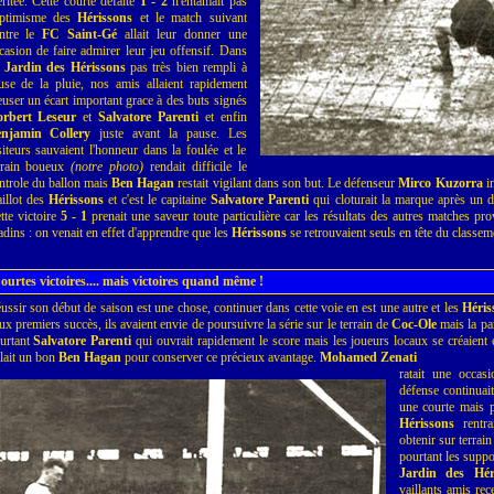
ritée. Cette courte défaite
1 - 2
n'entamait pas
optimisme des
Hérissons
et le match suivant
ntre le
FC Saint-Gé
allait leur donner une
casion de faire admirer leur jeu offensif. Dans
n
Jardin des Hérissons
pas très bien rempli à
use de la pluie, nos amis allaient rapidement
euser un écart important grace à des buts signés
rbert Leseur
et
Salvatore Parenti
et enfin
njamin Collery
juste avant la pause. Les
siteurs sauvaient l'honneur dans la foulée et le
rrain boueux
(notre photo)
rendait difficile le
ntrole du ballon mais
Ben Hagan
restait vigilant dans son but. Le défenseur
Mirco Kuzorra
in
illot des
Hérissons
et c'est le capitaine
Salvatore Parenti
qui cloturait la marque après un 
tte victoire
5 - 1
prenait une saveur toute particulière car les résultats des autres matches p
adins : on venait en effet d'apprendre que les
Hérissons
se retrouvaient seuls en tête du classem
ourtes victoires.... mais victoires quand même !
ussir son début de saison est une chose, continuer dans cette voie en est une autre et les
Héris
ux premiers succès, ils avaient envie de poursuivre la série sur le terrain de
Coc-Ole
mais la par
urtant
Salvatore Parenti
qui ouvrait rapidement le score mais les joueurs locaux se créaient e
llait un bon
Ben Hagan
pour conserver ce précieux avantage.
Mohamed Zenati
ratait une occas
défense continuai
une courte mais p
Hérissons
rentra
obtenir sur terrain
pourtant les suppo
Jardin des Hér
vaillants amis rec