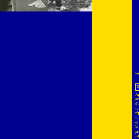
to
U
Ap
av
d'
fo
ré
fo
et
la
pr
re