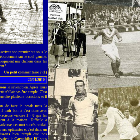
scrivait son premier but sous le
débordement sur le coté gauche.
rovoquaient une clameur dans les
ent !
Un petit commentaire ? (1)
26/01/2010
sons
le savent bien. Après leurs
tie n'allait pas être simple. C'est
nsuite plusieurs occasions et il
ion de faire le break mais la
t à tenir bon et c'est donc avec
récieuse victoire
1 - 0
que les
ient à la maison. Difficile à
 adverse, ce court succès rendait
rters optimistes et c'est dans un
issons
bien rempli que nos
evaient le
Carophilox FC
sous