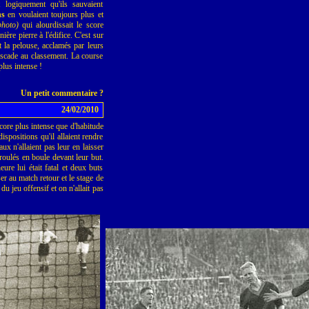
t logiquement qu'ils sauvaient
ns
en voulaient toujours plus et
photo)
qui alourdissait le score
ière pierre à l'édifice. C'est sur
 la pelouse, acclamés par leurs
scade au classement. La course
plus intense !
Un petit commentaire ?
24/02/2010
core plus intense que d'habitude
ispositions qu'il allaient rendre
x n'allaient pas leur en laisser
roulés en boule devant leur but.
ure lui était fatal et deux buts
er au match retour et le stage de
du jeu offensif et on n'allait pas