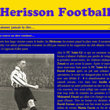
issent jamais la tête....
.
a course au titre continue....
rès leur large victoire contre le leader, les
Hérissons
lui avaient piqué la place mais il savaient 
rder. Les autres prétendants n'avaient en effet pas renoncé et les supporters du club allaient s'e
 il s'agissait d'aller jouer
chez le
FC Saint-Gé
ce qui est rarement une
locaux n'allaient d'ailleurs pas perdre de tem
la première demie heure, les visiteurs répliq
Zenati
un peu avant la pause. Après le repos
deux nouveaux buts pour le
FC Saint-Gé
et
David Zorzon
après un joli raid solitaire
spectateurs, le score ne changeait plus et les
avec une défaite
2 - 4
et abandonnaient au 
samedi suivant, c'est dans leur
Jardin 
affrontaient un autre prétendant au titre en l
s'en souvient, leur avait infligé une courte d
était trop belle de remettre les pendules à l
Mohamed Zenati
qui allait s'en charger en i
quart d'heure. Très en forme ces derniers t
David Zorzon
ajoutait son but avant la pau
milieu de terrain
Mattia Faccio
en fin de ma