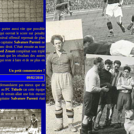
 porter aussi vite que possible
ui ouvrait le score sur penalty
tival offensif reprenait de plus
t capitaine
Salvatore Parenti
ne
anc droit. C'était ensuite au tour
d Zenati
complétait son triplé
ait que les résultats des autres
ui reste à faire et de ne plus en
Un petit commentaire ?
09/02/2010
demandaient pas mieux que de
e au
FC Tidude
car cette équipe
e terrain allait une fois encore
apitaine
Salvatore Parenti
était