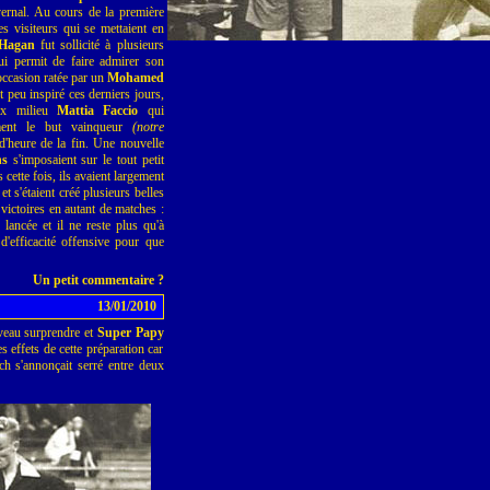
vernal. Au cours de la première
es visiteurs qui se mettaient en
Hagan
fut sollicité à plusieurs
lui permit de faire admirer son
occasion ratée par un
Mohamed
peu inspiré ces derniers jours,
eux milieu
Mattia Faccio
qui
lement le but vainqueur
(notre
d'heure de la fin. Une nouvelle
ns
s'imposaient sur le tout petit
 cette fois, ils avaient largement
t s'étaient créé plusieurs belles
victoires en autant de matches :
 lancée et il ne reste plus qu'à
d'efficacité offensive pour que
Un petit commentaire ?
13/01/2010
veau surprendre et
Super Papy
es effets de cette préparation car
ch s'annonçait serré entre deux