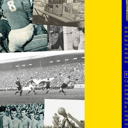
ne
de
(n
be
vo
d
en
ma
bo
U
Ca
co
jo
fa
re
lo
le
oc
ré
ré
su