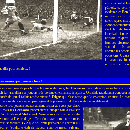
un beau soleil hi
période, ce sont l
évidence et
Ben 
reprises, ce qui 
talent. Après une 
Zenati
décidément 
c'est le talentu
inscrivait fina
photo)
à un quart 
fois, les
Hérisso
score de
1 - 0
mais
dominé les débats e
occasions. Quatre 
la saison est bien
retrouver un peu 
ut aille pour le mieux !
ne saison qui démarre bien !
rès avoir raté de peu le titre la saison dernière, les
Hérissons
ne voulaient pas se faire à nou
ait fait travailler ses joueurs très sérieusement avant la reprise. On allait rapidement constater l
entrée de jeu il fallait rendre visite à
Felger
qui n'est autre que le champion en titre. Le mat
rmations de force à peu près égale et la possession du ballon était équitablement
partie. Les joueurs locaux allaient mener au score par deux
is mais les
Hérissons
parvenaient à chaque fois à égaliser
 c'est finalement
Mohamed Zenati
qui inscrivait le but de
 victoire à l'heure de jeu. C'est donc avec une courte mais
écieuse victoire
3 - 2
que nos amis prenaient le chemin du
tour et l'euphorie était de rigueur avant le match suivant.