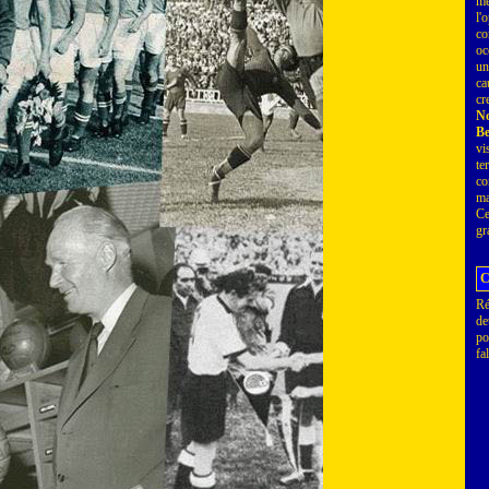
mé
l'
co
oc
u
ca
cr
No
Be
vi
te
co
ma
Ce
gr
C
Ré
de
po
fa