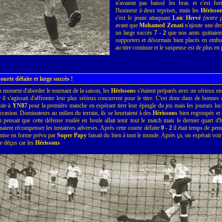
n'avaient pas baissé les bras et c'est for
l'honneur à deux reprises, mais les
Hérisso
c'est le jeune attaquant
Loïc Hervé
(notre 
avant que
Mohamed Zenati
n'ajoute une dern
un large succès
7 - 2
que nos amis quittaient
supporters et désormais bien placés en embu
au titre continue et le suspense est de plus en 
ourte défaite et large succès !
 moment d'aborder le tournant de la saison, les
Hérissons
s'étaient préparés avec un sérieux en
r il s'agissait d'affronter leur plus sérieux concurrent pour le titre. C'est donc dans de bonnes d
site à
YN87
pour la première manche en espérant tirer leur épingle du jeu mais les joueurs locau
occasion. Dominateurs au milieu du terrain, ils se heurtaient à des
Hérissons
bien regroupés et 
 pensait que cette défense roulée en boule allait tenir tout le match mais le dernier quart d'he
naient récompenser les tentatives adverses. Après cette courte défaite
0 - 2
il était temps de pens
mise en forme prévu par
Super Papy
faisait du bien à tout le monde. Après ça, on espérait voir 
re déçus car les
Hérissons