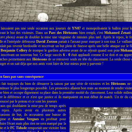
 laissaient pas une seule occasion aux joueurs de
YN87
et monopolisaient le ballon pour le
vant le but des visiteurs. Dans un
Parc des Hérissons
bien rempli, c'est
Mohamed Zenati
q
otre photo)
avant de doubler la mise une vingtaine de minutes plus tard. Après le repos, le fes
lle et l'intrépide défenseur
David Zorzon
partait à l'assaut pour marquer à son tour. Le vaillan
ulait pas revenir bredouille et inscrivait un but plein de finesse après une belle attaque sur le fl
e
Benjamin Collery
de tromper le gardien adverse avant de se réjouir quand son pote
Mohame
 inscrivant un nouveau but. Ce large succès
6 - 0
était applaudi comme il se doit et on appren
tches permettaient aux
Hérissons
de se retrouver seuls en tête du classement. La seule chose q
uger et on sait déja que nos amis vont faire de leur mieux pour y parvenir !
n faux pas sans conséquence
 fait toujours du bien de démarrer la saison par une série de victoires et les
Hérissons
ne 
ntinuer le plus longtemps possible. Les pronostics allaient bon train au moment de rendre visit
ue bien et occupe dignement sa place dans la première moitié du classement. Leur solide milieu d
ire la différence et ce n'est que justice si ils marquaient en tout début de match. Un tir du c
poussé par le poteau et ce sont les joueurs
caux qui doublaient la mise peu de temps après
 repos. Après avoir eu plusieurs autres
casions de but, ils accusaient une baisse de
gime et
Antoine Vergnes
en profitait pour
duire l'écart mais plus rien ne sera marqué par la
ite et le
FC Tidude
remportait une victoire bien