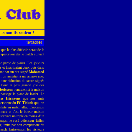
...sinon ils roulent !
10/03/2010
que le plus difficile serait de la
n apercevoir dès le match suivant
 partie de plaisir. Les joueurs
ps et inscrivaient deux buts dans
uant par un but signé
Mohamed
, on assistait à un remake avec
 une réduction du score signée
. Pour la plus grande joie des
Hérissons
rentraient à la maison
passage la place de leader. Le
des Hérissons
que nos amis
a personne du
FC Tidude
qui, on
éfaite au match aller. L'occasion
'heure et c'est le buteur maison
nscrivant un triplé en moins d'un
emps, le rusé défenseur italien
se, imité par son compatriote du
tch. Entretemps, les visiteurs