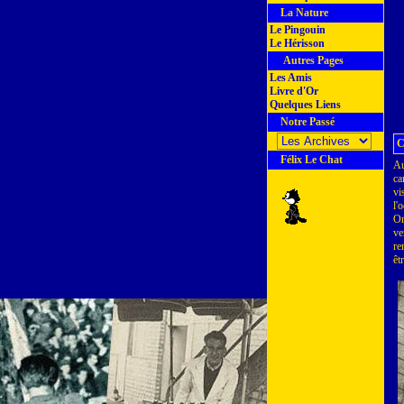
La Nature
Le Pingouin
Le Hérisson
Autres Pages
Les Amis
Livre d'Or
Quelques Liens
Notre Passé
C
Félix Le Chat
Au
ca
vi
l'
On
ve
re
êt