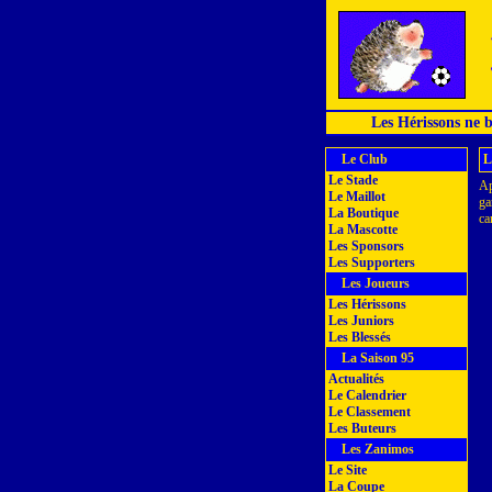
Les Hérissons ne ba
Le Club
L
Le Stade
Ap
Le Maillot
ga
La Boutique
car
La Mascotte
Les Sponsors
Les Supporters
Les Joueurs
Les Hérissons
Les Juniors
Les Blessés
La Saison 95
Actualités
Le Calendrier
Le Classement
Les Buteurs
Les Zanimos
Le Site
La Coupe