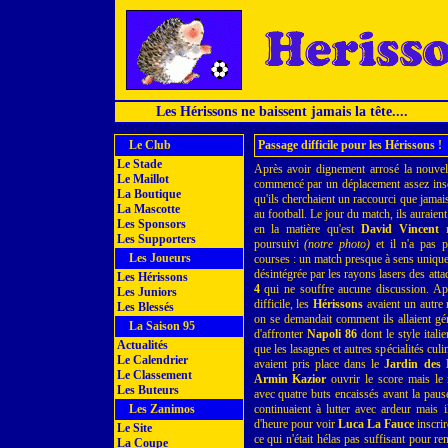
Les Hérissons ne baissent jamais la tête....
Le Club
Passage difficile pour les Hérissons !
Le Stade
Après avoir dignement arrosé la nouvel
Le Maillot
commencé par un déplacement assez insol
La Boutique
qu'ils cherchaient un raccourci que jamais
La Mascotte
au football. Le jour du match, ils auraient
Les Sponsors
en la matière qu'est
David Vincent
m
Les Supporters
poursuivi
(notre photo)
et il n'a pas p
Les Joueurs
courses : un match presque à sens unique
désintégrée par les rayons lasers des att
Les Hérissons
4
qui ne souffre aucune discussion. Aprè
Les Juniors
difficile, les
Hérissons
avaient un autre 
Les Blessés
on se demandait comment ils allaient gérer 
La Saison 95
d'affronter
Napoli 86
dont le style itali
Actualités
que les lasagnes et autres spécialités culi
Le Calendrier
avaient pris place dans le
Jardin des 
Le Classement
Armin Kazior
ouvrir le score mais le 
Les Buteurs
avec quatre buts encaissés avant la paus
Les Zanimos
continuaient à lutter avec ardeur mais il
d'heure pour voir
Luca La Fauce
inscrir
Le Site
ce qui n'était hélas pas suffisant pour r
La Coupe