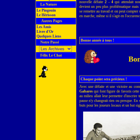
nouvelle défaite
2 - 4
qui attendait no
La Nature
devient un peu plus problématique mais l
Le Pingouin
se remettre au travail et on peut compter
Le Hérisson
en marche, même si il s'agit en l'occuren
Autres Pages
Les Amis
Livre d'Or
Quelques Liens
Bonne année à tous !
Notre Passé
Félix Le Chat
Bon
Chaque point sera précieux !
Avec une défaite et une victoire au com
Gabares
qui font figure de favoris cette
au milieu allait leur permettre d'inscrir
pause n'y changeait rien ou presque. En 
buts pour les joueurs locaux et un but si