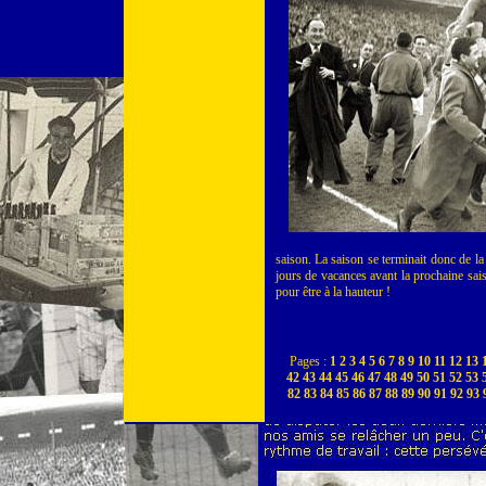
saison. La saison se terminait donc de l
jours de vacances avant la prochaine saiso
pour être à la hauteur !
Pages :
1
2
3
4
5
6
7
8
9
10
11
12
13
42
43
44
45
46
47
48
49
50
51
52
53
82
83
84
85
86
87
88
89
90
91
92
93