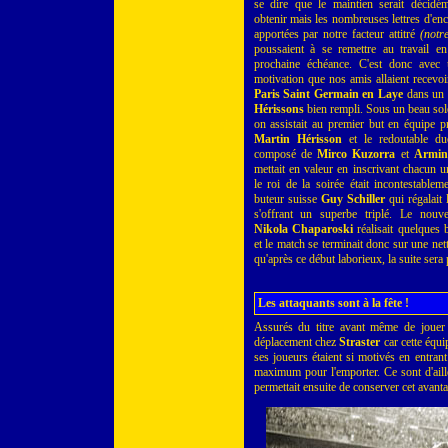
se dire que le maintien serait décidé
obtenir mais les nombreuses lettres d'e
apportées par notre facteur attitré
(notr
poussaient à se remettre au travail e
prochaine échéance. C'est donc avec
motivation que nos amis allaient recevoi
Paris Saint Germain en Laye
dans un
Hérissons
bien rempli. Sous un beau sole
on assistait au premier but en équipe p
Martin Hérisson
et le redoutable du
composé de
Mirco Kuzorra
et
Armin
mettait en valeur en inscrivant chacun 
le roi de la soirée était incontestablem
buteur suisse
Guy Schiller
qui régalait 
s'offrant un superbe triplé. Le nouv
Nikola Chaparoski
réalisait quelques 
et le match se terminait donc sur une net
qu'après ce début laborieux, la suite sera 
Les attaquants sont à la fête !
Assurés du titre avant même de jouer 
déplacement chez
Straster
car cette équ
ses joueurs étaient si motivés en entrant
maximum pour l'emporter. Ce sont d'aille
permettait ensuite de conserver cet avantag