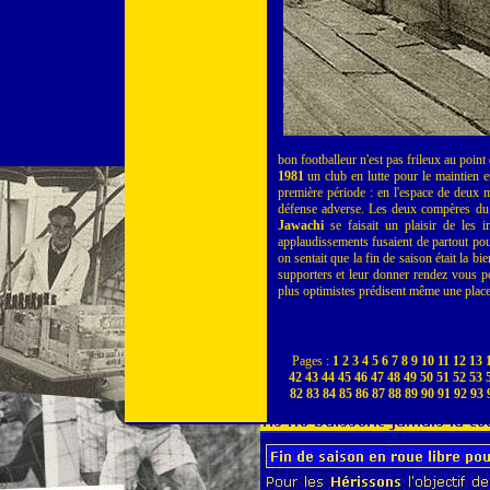
bon footballeur n'est pas frileux au poin
1981
un club en lutte pour le maintien et
première période : en l'espace de deux mi
défense adverse. Les deux compères du
Jawachi
se faisait un plaisir de les 
applaudissements fusaient de partout pour 
on sentait que la fin de saison était la b
supporters et leur donner rendez vous p
plus optimistes prédisent même une place d
Pages :
1
2
3
4
5
6
7
8
9
10
11
12
13
42
43
44
45
46
47
48
49
50
51
52
53
82
83
84
85
86
87
88
89
90
91
92
93