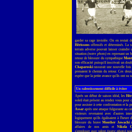
garder sa cage inviolée. On en restait 
Hérissons
offensifs et déterminés. La se
terrain adverse pouvait laisser craindre
situation
(notre photo)
en reprenant un b
retour de blessure du sympathique
Mont
son efficacité puisqu'il inscrivait un dou
Chaparoski
rassurait une nouvelle fois 
prenaient le chemin du retour. Ces deux 
espère que la petite avance qu'ils ont su se
Un ralentissement difficile à éviter
Après un début de saison idéal, les
Hér
soleil était présent au rendez vous pour 
pour assister à cette confrontation et la 
Assar
après une attaque fulgurante au cen
visiteurs revenaient avec d'autres inten
logiquement qu'ils égalisaient à l'heure d
blessure du brave
Monther Jawachi
n
affaires de nos amis et
Nikola C
s'employer avec talent
(notre photo)
pou