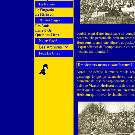
La Nature
Le Pingouin
Le Hérisson
Autres Pages
Les Amis
Livre d'Or
doublé avant d'être imité par son comp
Quelques Liens
petite touche personnelle pour un score f
Notre Passé
Hérissons
prenait une allure très positiv
l'esprit offensif de l'équipe aussi bien r
meilleur des mondes !
Félix Le Chat
Des victoires nettes et sans bavure !
Après une défaite, le mieux est de repa
gambergé longtemps avant de se ruer d
permettre de dissiper rapidement leurs 
puisque
Martin Hérisson
ouvrait le scor
avant que le vaillant défenseur
Ricardo
Hérisson
qui trouvait le chemin des filets 