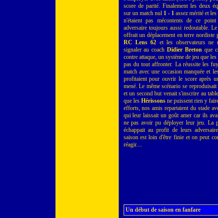
score de parité. Finalement les deux éq
sur un match nul
1 - 1
assez mérité et les
n'étaient pas mécontents de ce point
adversaire toujours aussi redoutable. Le
offrait un déplacement en terre nordiste 
RC Lens 62
et les observateurs ne 
signaler au coach
Didier Breton
que ce
contre attaque, un système de jeu que les
pas du tout affronter. La réussite les fu
match avec une occasion manquée et les
profitaient pour ouvrir le score après 
mené. Le même scénario se reproduisait
et un second but venait s'inscrire au tabl
que les
Hérissons
ne puissent rien y fair
efforts, nos amis repartaient du stade a
qui leur laissait un goût amer car ils ava
ne pas avoir pu déployer leur jeu. La p
échappait au profit de leurs adversair
saison est loin d'être finie et on peut 
réagir....
Un début de saison en fanfare