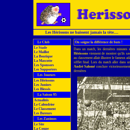
Les Hérissons ne baissent jamais la tête....
Le Club
On soigne la différence de buts !
Le Stade
Dans un match, les dernières minutes s
Le Maillot
Hérissons
viennent de montrer qu'ils sav
La Boutique
au classement allait illustrer le fameux a
La Mascotte
sifflet final. Lors du match aller dans 
Les Sponsors
André Salomé
conclure victorieusement 
Les Supporters
dernières
Les Joueurs
Les Hérissons
Les Juniors
Les Blessés
La Saison 95
Actualités
Le Calendrier
Le Classement
Les Buteurs
Les Zanimos
Le Site
La Coupe