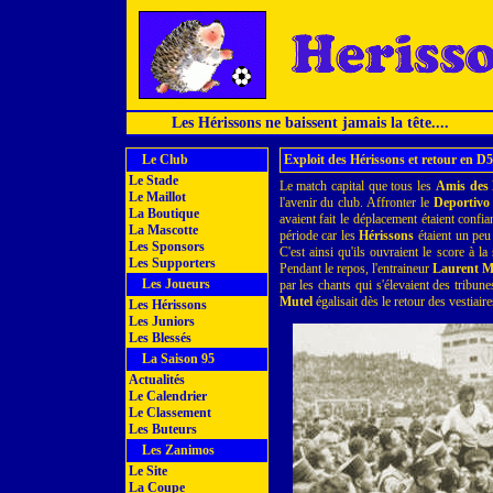
Les Hérissons ne baissent jamais la tête....
Le Club
Exploit des Hérissons et retour en D5
Le Stade
Le match capital que tous les
Amis des 
Le Maillot
l'avenir du club. Affronter le
Deportivo
La Boutique
avaient fait le déplacement étaient conf
La Mascotte
période car les
Hérissons
étaient un peu 
Les Sponsors
C'est ainsi qu'ils ouvraient le score à la
Les Supporters
Pendant le repos, l'entraineur
Laurent M
Les Joueurs
par les chants qui s'élevaient des tribune
Mutel
égalisait dès le retour des vestiaire
Les Hérissons
Les Juniors
Les Blessés
La Saison 95
Actualités
Le Calendrier
Le Classement
Les Buteurs
Les Zanimos
Le Site
La Coupe