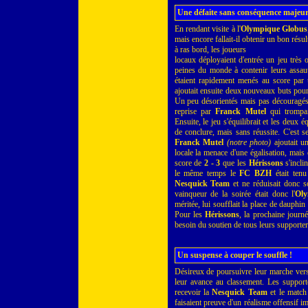
Une défaite sans conséquence majeu
En rendant visite à l'
Olympique Globus
mais encore fallait-il obtenir un bon résul
à ras bord, les joueurs
locaux déployaient d'entrée un jeu très of
peines du monde à contenir leurs assaut
étaient rapidement menés au score par
ajoutait ensuite deux nouveaux buts pour
Un peu désorientés mais pas découragés
reprise par
Franck Mutel
qui trompait
Ensuite, le jeu s'équilibrait et les deux 
de conclure, mais sans réussite. C'est 
Franck Mutel
(notre photo)
ajoutait un
locale la menace d'une égalisation, mais c
score de
2 - 3
que les
Hérissons
s'incli
le même temps le
FC BZH
était tenu
Nesquick Team
et ne réduisait donc s
vainqueur de la soirée était donc l'
Ol
méritée, lui soufflait la place de dauphin
Pour les
Hérissons
, la prochaine journé
besoin du soutien de tous leurs supporter
Un suspense à couper le souffle !
Désireux de poursuivre leur marche vers 
leur avance au classement. Les supporte
recevoir la
Nesquick Team
et le match 
faisaient preuve d'un réalisme offensif im