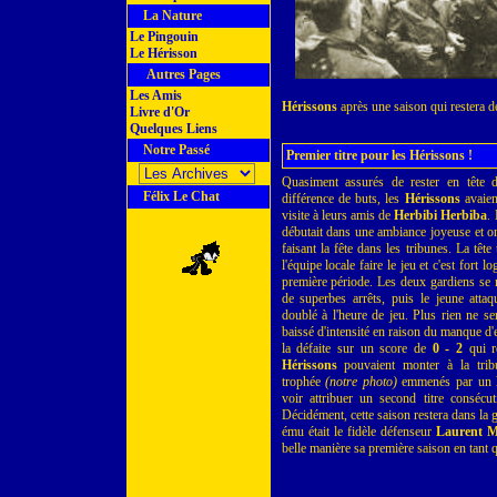
La Nature
Le Pingouin
Le Hérisson
Autres Pages
Les Amis
Hérissons
après une saison qui restera d
Livre d'Or
Quelques Liens
Notre Passé
Premier titre pour les Hérissons !
Quasiment assurés de rester en tête d
Félix Le Chat
différence de buts, les
Hérissons
avaien
visite à leurs amis de
Herbibi Herbiba
.
débutait dans une ambiance joyeuse et 
faisant la fête dans les tribunes. La tête 
l'équipe locale faire le jeu et c'est fort 
première période. Les deux gardiens se m
de superbes arrêts, puis le jeune atta
doublé à l'heure de jeu. Plus rien ne se
baissé d'intensité en raison du manque d
la défaite sur un score de
0 - 2
qui re
Hérissons
pouvaient monter à la tribu
trophée
(notre photo)
emmenés par un
voir attribuer un second titre consécut
Décidément, cette saison restera dans la 
ému était le fidèle défenseur
Laurent M
belle manière sa première saison en tant q