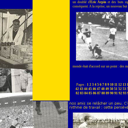
un doublé d'
Eric Arpin
et des buts s
conséquent. A la reprise, un nouveau but
monde était d'accord sur un point : des 
Pages :
1
2
3
4
5
6
7
8
9
10
11
12
13
42
43
44
45
46
47
48
49
50
51
52
53
82
83
84
85
86
87
88
89
90
91
92
93