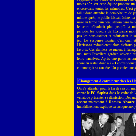
moins sûr, car cette équipe pratique u
encore dans toutes les mémoires. C'est 
fallut donc attendre la demie-heure de j
minute après, le public laissait éclater s
mise au terme d'un beau slalom dans la d
le score n'évoluait plus jusqu'à la m
période, les joueurs de
l'Estuaire
montra
pas les sous-estimer et réduisaient le s
jeu. Le suspense montait d'un cran et
Hérissons
redoublèrent alors d'efforts 
favoris. Ces derniers se ruaient à l'attaqu
tirs, mais l'excellent gardien adverse re
leurs tentatives. Après une partie achar
score en restait donc à
2 - 1
et c'est donc
commençait sa carrière. Un premier succès
Changement d'entraineur chez les Hé
On s'y attendait pour la fin de saison, ma
contre le
FC Sophia
dans le cadre de 
venait de présenter sa démission. Devant l
revient maintenant à
Ramiro Álvarez
,
immédiatement expliqué sa tactique aux j