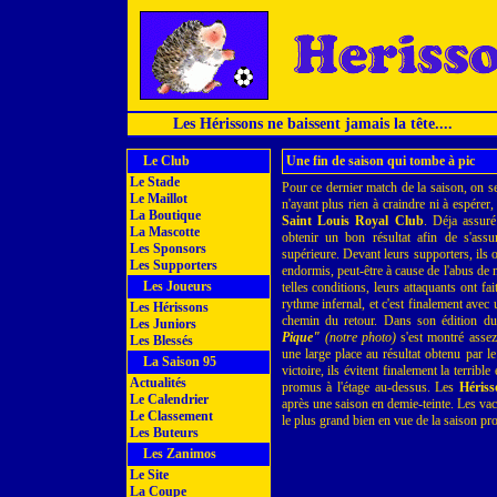
Les Hérissons ne baissent jamais la tête....
Le Club
Une fin de saison qui tombe à pic
Le Stade
Pour ce dernier match de la saison, on s
Le Maillot
n'ayant plus rien à craindre ni à espérer, 
La Boutique
Saint Louis Royal Club
. Déja assuré
La Mascotte
obtenir un bon résultat afin de s'assur
Les Sponsors
supérieure. Devant leurs supporters, ils
Les Supporters
endormis, peut-être à cause de l'abus d
Les Joueurs
telles conditions, leurs attaquants ont fa
rythme infernal, et c'est finalement avec
Les Hérissons
chemin du retour. Dans son édition du
Les Juniors
Pique"
(notre photo)
s'est montré assez
Les Blessés
une large place au résultat obtenu par l
La Saison 95
victoire, ils évitent finalement la terrib
Actualités
promus à l'étage au-dessus. Les
Hériss
Le Calendrier
après une saison en demie-teinte. Les vac
Le Classement
le plus grand bien en vue de la saison pr
Les Buteurs
Les Zanimos
Le Site
La Coupe