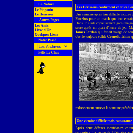
La Nature
Les Hérissons confirment chez les Fo
Le Pingouin
Le Hérisson
Une semaine après leur difficile victoire
Fourbes
pour un match que leur entra
Autres Pages
Dans un stade copieusement garni malgré u
Les Amis
score après un quart d'heure de jeu. Ma
Livre d'Or
James Jordan
qui faisait étalage de so
Quelques Liens
c'est le toujours solide
Corneliu Ichim
qu
Notre Passé
Félix Le Chat
redressement entrevu la semaine précédent
Une victoire difficile mais rassurante
Après deux défaites inquiétantes et u
supporters. La venue de
l'Estuaire
au