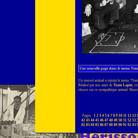
Une nouvelle page dans le menu Natu
Un nouvel animal a rejoint le menu "Natu
Réalisé par nos amis de
Team Lapin
, c
choses sur ce sympathique animal. Bien
Pages :
1
2
3
4
5
6
7
8
9
10
11
12
13
42
43
44
45
46
47
48
49
50
51
52
53
82
83
84
85
86
87
88
89
90
91
92
93